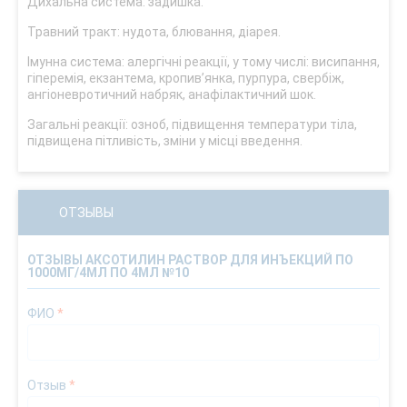
Дихальна система: задишка.
Травний тракт: нудота, блювання, діарея.
Імунна система: алергічні реакції, у тому числі: висипання,
гіперемія, екзантема, кропив’янка, пурпура, свербіж,
ангіоневротичний набряк, анафілактичний шок.
Загальні реакції: озноб, підвищення температури тіла,
підвищена пітливість, зміни у місці введення.
ОТЗЫВЫ
ОТЗЫВЫ АКСОТИЛИН РАСТВОР ДЛЯ ИНЪЕКЦИЙ ПО
1000МГ/4МЛ ПО 4МЛ №10
ФИО
*
Отзыв
*