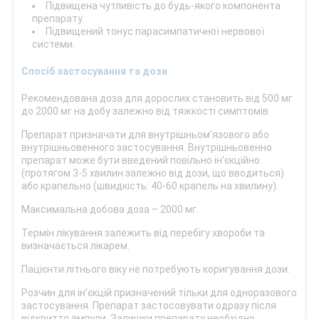
Підвищена чутливість до будь-якого компонента
препарату.
Підвищений тонус парасимпатичної нервової
системи.
Спосіб застосування та дози
Рекомендована доза для дорослих становить від 500 мг
до 2000 мг на добу залежно від тяжкості симптомів.
Препарат призначати для внутрішньом’язового або
внутрішньовенного застосування. Внутрішньовенно
препарат може бути введений повільно ін’єкційно
(протягом 3-5 хвилин залежно від дози, що вводиться)
або крапельно (швидкість: 40-60 крапель на хвилину).
Максимальна добова доза – 2000 мг.
Термін лікування залежить від перебігу хвороби та
визначається лікарем.
Пацієнти літнього віку не потребують коригування дози.
Розчин для ін’єкцій призначений тільки для одноразового
застосування. Препарат застосовувати одразу після
відкриття ампули. Залишки препарату необхідно