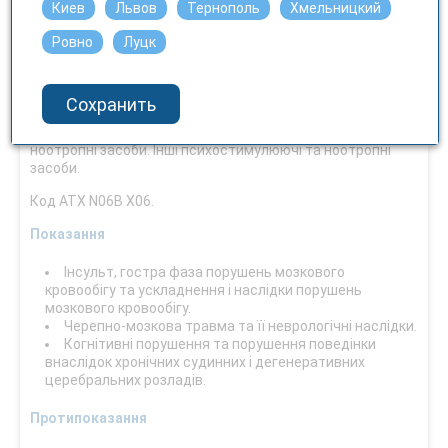
Чуствительность к свету
Киев
Львов
Тернополь
Хмельницкий
Нет
Ровно
Луцк
Фармакотерапевтична група
Сохранить
Психостимулятори, засоби, що застосовуються при
синдромі дефіциту уваги та гіперактивності (СДУГ),
ноотропні засоби. Інші психостимулюючі та ноотропні
засоби.
Код АТХ N06B X06.
Показання
Інсульт, гостра фаза порушень мозкового
кровообігу та ускладнення і наслідки порушень
мозкового кровообігу.
Черепно-мозкова травма та її неврологічні наслідки.
Когнітивні порушення та порушення поведінки
внаслідок хронічних судинних і дегенеративних
церебральних розладів.
Протипоказання