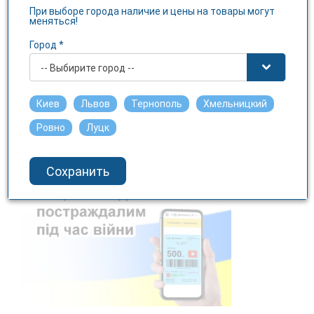
При выборе города наличие и цены на товары могут
меняться!
Город *
-- Выбирите город --
Киев
Львов
Тернополь
Хмельницкий
Програма лояльності "3і Бонус +"
Ровно
Луцк
Сохранить