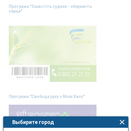
Програма "Захистіть судини - збережіть
серце"
Програма "Свобода руху з Мові Хелс"
Выбирите город