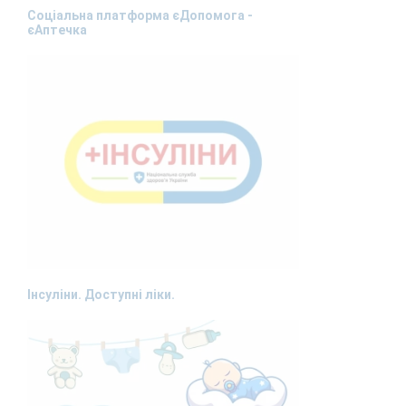
Соціальна платформа єДопомога -
єАптечка
Інсуліни. Доступні ліки.