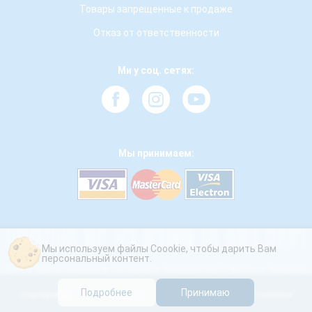
Товары запрещенные к продаже
Отказ от ответственности
Ми у соц. сетях:
Мы принимаем:
Мы используем файлы Coookie, чтобы дарить Вам
персональный контент.
Подробнее
Принимаю
Сортировка
Фильтр
Отображать на странице