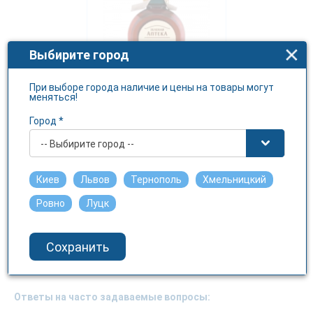
Выбирите город
При выборе города наличие и цены на товары могут
меняться!
Город *
Шампунь Зеленая Аптека
-- Выбирите город --
крапива 350мл
ЭЛЬФА
Киев
Львов
Тернополь
Хмельницкий
Ровно
Луцк
110.45 грн.
Сохранить
Ответы на часто задаваемые вопросы: