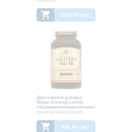
NOW FOODS
№120
2256.99 грн.
Диетическая добавка
Solgar (Солгар) Lecitin
общеукрепляющие капсулы
№100
СОЛГАР ВИТАМИН ЕНД ХЕРБ
696.49 грн.