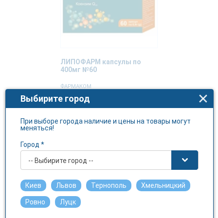
ЛИПОФАРМ капсулы по
400мг №60
ФАРМАКОМ
Выбирите город
1459.1 грн.
При выборе города наличие и цены на товары могут
меняться!
Город *
-- Выбирите город --
Киев
Львов
Тернополь
Хмельницкий
Ровно
Луцк