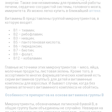
энергии. Также они незаменимы для правильной работы
печени, сердечно-сосудистой системы, головного мозга,
иммунитета. Их можно легко купить в ближайшей
аптеке
.
Витамины B представлены группой микронутриентов, в
которую входят:
В1 – тиамин;
В2 – рибофлавин;
В3 – ниацин;
В5 – пантотеновая кислота;
В6 – пиридоксин;
В7 – биотин;
В9 – фолат;
В12 – кобаламин.
Главные источники этих микронутриентов – мясо, яйца,
молочные продукты, листовая зелень. Кроме того, в
ассортименте многих фармацевтических компаний есть
серии витаминов группы Б для детей и витаминные
комплексы для взрослых. И бывают случаи, когда без
приема аптечного витаминного комплекса не обойтись.
Особенности препаратов на основе витаминов группы B
Микронутриенты, обозначаемые латинской буквой B, в
общую группу были объединены не случайно. Невзирая на