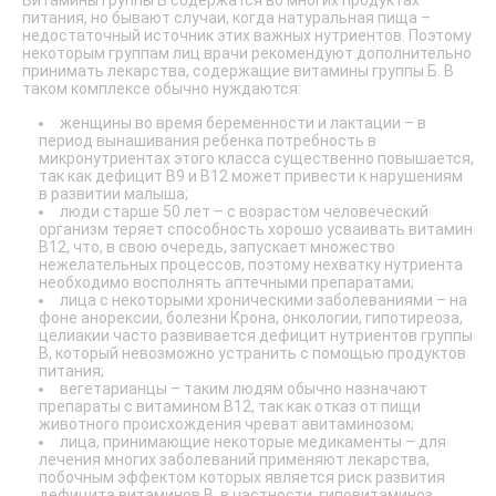
Витамины группы Б содержатся во многих продуктах
питания, но бывают случаи, когда натуральная пища –
недостаточный источник этих важных нутриентов. Поэтому
некоторым группам лиц врачи рекомендуют дополнительно
принимать лекарства, содержащие витамины группы Б. В
таком комплексе обычно нуждаются:
женщины во время беременности и лактации – в
период вынашивания ребенка потребность в
микронутриентах этого класса существенно повышается,
так как дефицит В9 и В12 может привести к нарушениям
в развитии малыша;
люди старше 50 лет – с возрастом человеческий
организм теряет способность хорошо усваивать витамин
В12, что, в свою очередь, запускает множество
нежелательных процессов, поэтому нехватку нутриента
необходимо восполнять аптечными препаратами;
лица с некоторыми хроническими заболеваниями – на
фоне анорексии, болезни Крона, онкологии, гипотиреоза,
целиакии часто развивается дефицит нутриентов группы
В, который невозможно устранить с помощью продуктов
питания;
вегетарианцы – таким людям обычно назначают
препараты с витамином В12, так как отказ от пищи
животного происхождения чреват авитаминозом;
лица, принимающие некоторые медикаменты – для
лечения многих заболеваний применяют лекарства,
побочным эффектом которых является риск развития
дефицита витаминов В, в частности, гиповитаминоз