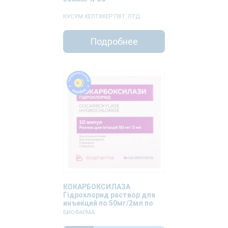
КУСУМ ХЕЛТХКЕР ПВТ. ЛТД
Подробнее
КОКАРБОКСИЛАЗА
Гідрохлорид раствор для
инъекций по 50мг/2мл по
2мл №10
БИОФАРМА