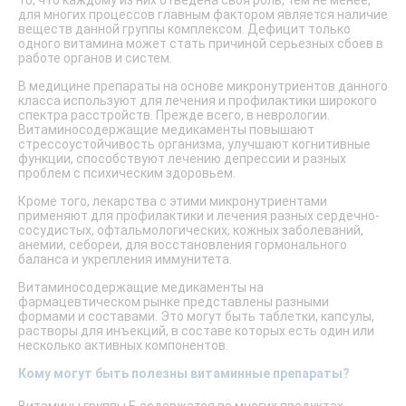
то, что каждому из них отведена своя роль, тем не менее,
для многих процессов главным фактором является наличие
веществ данной группы комплексом. Дефицит только
одного витамина может стать причиной серьезных сбоев в
работе органов и систем.
В медицине препараты на основе микронутриентов данного
класса используют для лечения и профилактики широкого
спектра расстройств. Прежде всего, в неврологии.
Витаминосодержащие медикаменты повышают
стрессоустойчивость организма, улучшают когнитивные
функции, способствуют лечению депрессии и разных
проблем с психическим здоровьем.
Кроме того, лекарства с этими микронутриентами
применяют для профилактики и лечения разных сердечно-
сосудистых, офтальмологических, кожных заболеваний,
анемии, себореи, для восстановления гормонального
баланса и укрепления иммунитета.
Витаминосодержащие медикаменты на
фармацевтическом рынке представлены разными
формами и составами. Это могут быть таблетки, капсулы,
растворы для инъекций, в составе которых есть один или
несколько активных компонентов.
Кому могут быть полезны витаминные препараты?