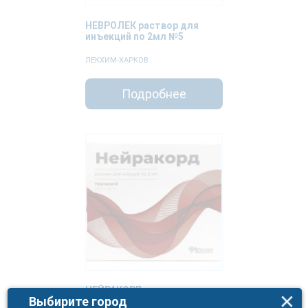
НЕВРОЛЕК раствор для
инъекций по 2мл №5
ЛЕКХИМ-ХАРКОВ
Подробнее
НЕЙРАКОРД раствор для
Выбирите город
инъекций по 2мл №5