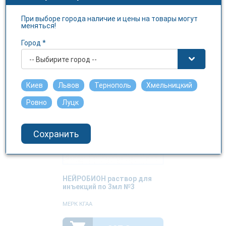
ЛЕКХИМ-ХАРКОВ
При выборе города наличие и цены на товары могут
меняться!
358.3 грн.
Город *
-- Выбирите город --
Киев
Львов
Тернополь
Хмельницкий
Ровно
Луцк
Сохранить
НЕЙРОБИОН раствор для
инъекций по 3мл №3
МЕРК КГАА