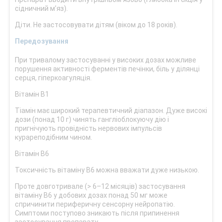
сідничний м’яз).
Діти. Не застосовувати дітям (віком до 18 років).
Передозування
При тривалому застосуванні у високих дозах можливе
порушення активності ферментів печінки, біль у ділянці
серця, гіперкоагуляція.
Вітамін B1
Тіамін має широкий терапевтичний діапазон. Дуже високі
дози (понад 10 г) чинять гангліоблокуючу дію і
пригнічують провідність нервових імпульсів
курареподібним чином.
Вітамін B6
Токсичність вітаміну В6 можна вважати дуже низькою.
Проте довготривале (> 6–12 місяців) застосування
вітаміну В6 у добових дозах понад 50 мг може
спричинити периферичну сенсорну нейропатію.
Симптоми поступово зникають після припинення