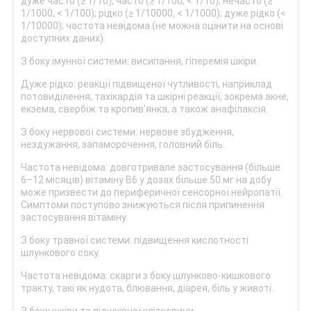
дуже часто (≥ 1/10); часто (≥ 1/100, < 1/10); нечасто (≥
1/1000, < 1/100); рідко (≥ 1/10000, < 1/1000); дуже рідко (<
1/10000); частота невідома (не можна оцінити на основі
доступних даних).
З боку імунної системи: висипання, гіперемія шкіри.
Дуже рідко: реакції підвищеної чутливості, наприклад
потовиділення, тахікардія та шкірні реакції, зокрема акне,
екзема, свербіж та кропив’янка, а також анафілаксія.
З боку нервової системи: нервове збудження,
нездужання, запаморочення, головний біль.
Частота невідома: довготривале застосування (більше
6–12 місяців) вітаміну В6 у дозах більше 50 мг на добу
може призвести до периферичної сенсорної нейропатії.
Симптоми поступово знижуються після припинення
застосування вітаміну.
З боку травної системи: підвищення кислотності
шлункового соку.
Частота невідома: скарги з боку шлунково-кишкового
тракту, такі як нудота, блювання, діарея, біль у животі.