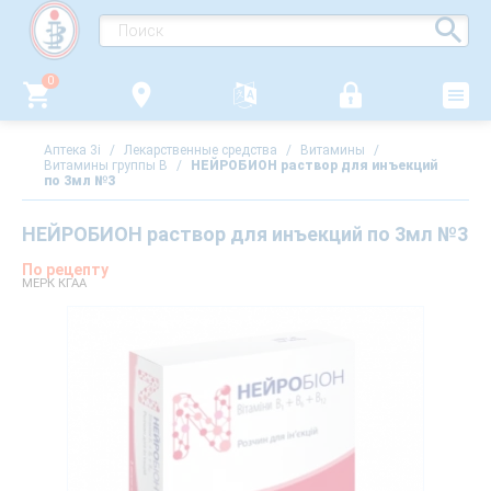
0
Аптека 3i
/
Лекарственные средства
/
Витамины
/
Витамины группы В
/
НЕЙРОБИОН раствор для инъекций
по 3мл №3
НЕЙРОБИОН раствор для инъекций по 3мл №3
По рецепту
МЕРК КГАА