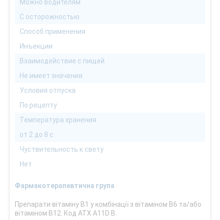
Можно водителям
С осторожностью
Способ применения
Инъекции
Взаимодействие с пищей
Не имеет значения
Условия отпуска
По рецепту
Температура хранения
от 2 до 8 с
Чуствительность к свету
Нет
Фармакотерапевтична група
Препарати вітаміну В1 у комбінації з вітаміном В6 та/або
вітаміном В12. Код АТХ А11D В.