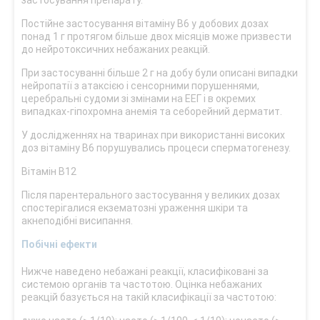
застосування препарату.
Постійне застосування вітаміну В6 у добових дозах
понад 1 г протягом більше двох місяців може призвести
до нейротоксичних небажаних реакцій.
При застосуванні більше 2 г на добу були описані випадки
нейропатії з атаксією і сенсорними порушеннями,
церебральні судоми зі змінами на ЕЕГ і в окремих
випадках-гіпохромна анемія та себорейний дерматит.
У дослідженнях на тваринах при використанні високих
доз вітаміну B6 порушувались процеси сперматогенезу.
Вітамін B12
Після парентерального застосування у великих дозах
спостерігалися екзематозні ураження шкіри та
акнеподібні висипання.
Побічні ефекти
Нижче наведено небажані реакції, класифіковані за
системою органів та частотою. Оцінка небажаних
реакцій базується на такій класифікації за частотою: