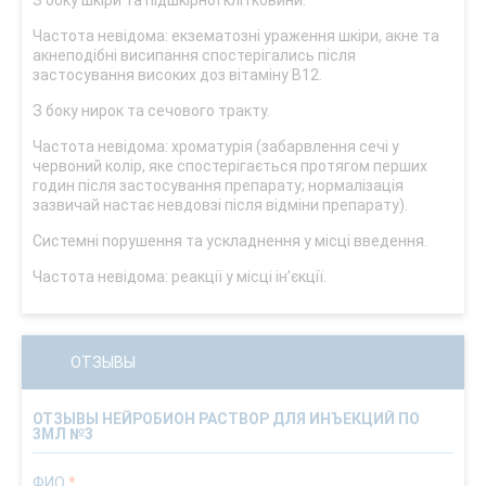
З боку шкіри та підшкірної клітковини.
Частота невідома: екзематозні ураження шкіри, акне та
акнеподібні висипання спостерігались після
застосування високих доз вітаміну В12.
З боку нирок та сечового тракту.
Частота невідома: хроматурія (забарвлення сечі у
червоний колір, яке спостерігається протягом перших
годин після застосування препарату; нормалізація
зазвичай настає невдовзі після відміни препарату).
Системні порушення та ускладнення у місці введення.
Частота невідома: реакції у місці ін’єкції.
ОТЗЫВЫ
ОТЗЫВЫ НЕЙРОБИОН РАСТВОР ДЛЯ ИНЪЕКЦИЙ ПО
3МЛ №3
ФИО
*