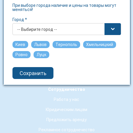
При выборе города наличие и цены на товары могут
меняться!
О компании
Город *
О нас
-- Выбирите город --
Контакты
Новости сети
Киев
Львов
Тернополь
Хмельницкий
Гарантия качества
Ровно
Луцк
Условия использования сайту
Сохранить
Аптечные заведения-партнеры
Сотрудничество
Работа у нас
Юридическим лицам
Предложить аренду
Рекламное сотруднечество