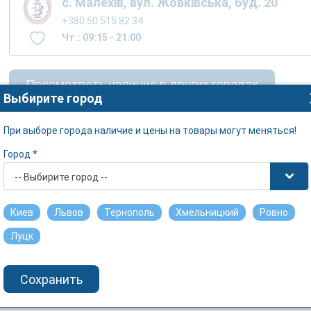
с. Малехів, вул. Жовківська, буд. 20
+380 50 515 82 34
Чт.: 09:15 - 21:00
Просмотреть наличие в других городах
Выбирите город
При выборе города наличие и цены на товары могут меняться!
Город *
-- Выбирите город --
Киев
Львов
Тернополь
Хмельницкий
Ровно
Луцк
Сохранить