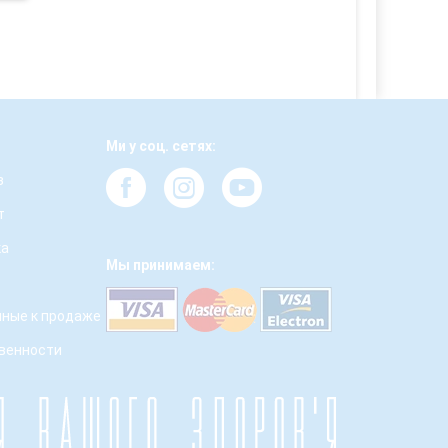
Ми у соц. сетях:
з
т
ка
Мы принимаем:
ные к продаже
твенности