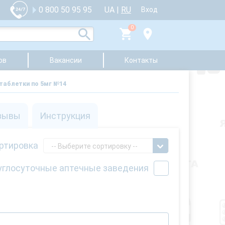
UA
|
RU
0 800 50 95 95
Вход
0
ов
Вакансии
Контакты
таблетки по 5мг №14
зывы
Инструкция
ртировка
-- Выберите сортировку --
углосуточные аптечные заведения