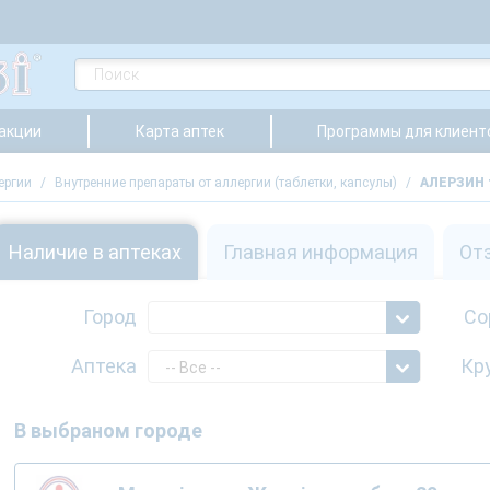
 акции
Карта аптек
Программы для клиент
ергии
/
Внутренние препараты от аллергии (таблетки, капсулы)
/
АЛЕРЗИН 
Наличие в аптеках
Главная информация
От
Город
Со
Аптека
Кр
-- Все --
В выбраном городе