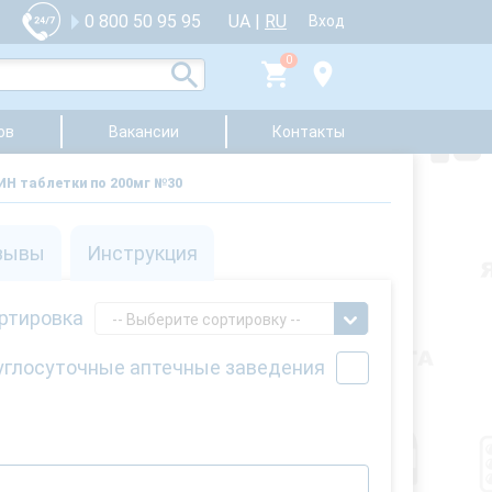
UA
|
RU
0 800 50 95 95
Вход
0
ов
Вакансии
Контакты
Н таблетки по 200мг №30
зывы
Инструкция
ртировка
-- Выберите сортировку --
углосуточные аптечные заведения