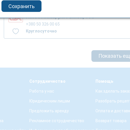
Сохранить
г.Мостиска, ул. Рынок, 13а
+380 50 326 00 65
Круглосуточно
Показать е
Сотрудничество
Помощь
Работа у нас
Как зделать зака
Юридическим лицам
Разобрать рецеп
Предложить аренду
Оплата и достав
ва
Рекламное сотруднечество
Возврат товара