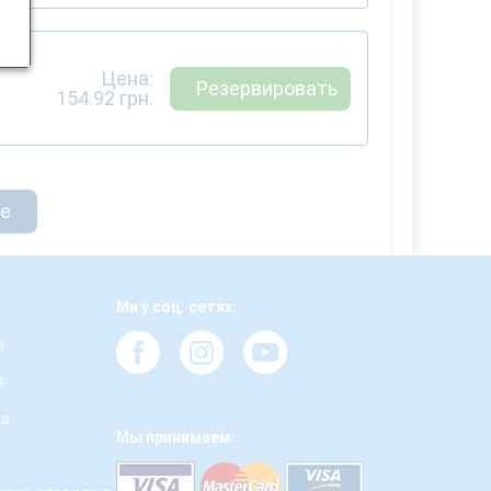
Цена:
Резервировать
154.92
грн.
ще
Ми у соц. сетях:
з
т
ка
Мы принимаем: