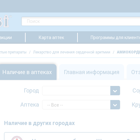
 акции
Карта аптек
Программы для клиент
стые препараты
/
Лекарство для лечения сердечной аритмии
/
АМИОКОРДИ
Наличие в аптеках
Главная информация
От
Город
Со
Аптека
Кр
-- Все --
Наличие в других городах