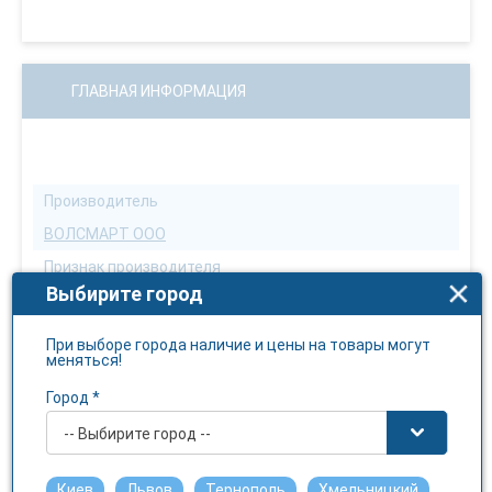
ГЛАВНАЯ ИНФОРМАЦИЯ
Производитель
ВОЛСМАРТ ООО
Признак производителя
Выбирите город
Отечественый
Страна производителя
При выборе города наличие и цены на товары могут
меняться!
Украина
Город *
Бренд
FOOT CARE
-- Выбирите город --
Условия отпуска
Киев
Львов
Тернополь
Хмельницкий