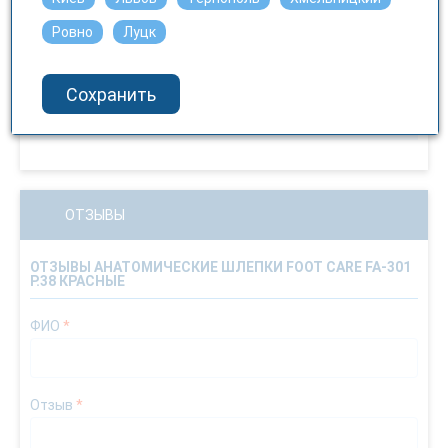
Без рецепта
Ровно
Луцк
Температура хранения
не выше 25 С
Сохранить
Чуствительность к свету
Нет
ОТЗЫВЫ
ОТЗЫВЫ АНАТОМИЧЕСКИЕ ШЛЕПКИ FOOT CARE FA-301
Р.38 КРАСНЫЕ
ФИО
*
Отзыв
*