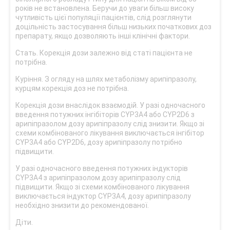
років не встановлена. Беручи до уваги більш високу
чутливість цієї популяції пацієнтів, слід розглянути
доцільність застосування більш низьких початкових доз
препарату, якщо дозволяють інші клінічні фактори.
Стать. Корекція дози залежно від статі пацієнта не
потрібна.
Куріння. З огляду на шлях метаболізму арипіпразолу,
курцям корекція доз не потрібна.
Корекція дози внаслідок взаємодій. У разі одночасного
введення потужних інгібіторів CYP3A4 або CYP2D6 з
арипіпразолом дозу арипіпразолу слід знизити. Якщо зі
схеми комбінованого лікування виключається інгібітор
CYP3A4 або CYP2D6, дозу арипіпразолу потрібно
підвищити.
У разі одночасного введення потужних індукторів
CYP3A4 з арипіпразолом дозу арипіпразолу слід
підвищити. Якщо зі схеми комбінованого лікування
виключається індуктор CYP3A4, дозу арипіпразолу
необхідно знизити до рекомендованої.
Діти.