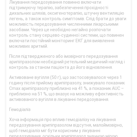
Лікування передозування повинно включати
підтримуючу терапію, забезпечення прохідності
дихальних шляхів, оксигенотерапію, штучну вентиляцію
легень, а також контроль симптомів. Слід брати до уваги
можливість передозування численними лікарськими
засобами. Через це необхідно негайно розпочати
контроль стану серцево-судинної системи, що повинен
включати постійний моніторинг ЕКГ для виявлення
можливих аритмій.
Після підтвердженого або імовірного передозування
арипіпразолом необхідний ретельний медичний нагляд і
контроль за станом пацієнта до його відновлення.
Активоване вугілля (50 г), що застосовувалося через 1
годину після прийому арипіпразолу, знижувало показник
Cmax арипіпразолу приблизно на 41 %, а показник AUC –
приблизно на 51 %, що вказує на можливу ефективність
активованого вугілля в лікуванні передозування.
Гемодіаліз
Хоча інформація про вплив гемодіалізу на лікування
передозування арипіпразолом відсутня, малоймовірно,
щоб гемодіаліз міг бути корисним у лікуванні
передозування, оскільки арипіпразол значною мірою