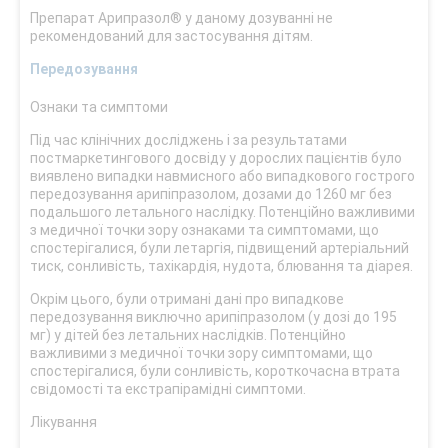
Препарат Арипразол® у даному дозуванні не
рекомендований для застосування дітям.
Передозування
Ознаки та симптоми
Під час клінічних досліджень і за результатами
постмаркетингового досвіду у дорослих пацієнтів було
виявлено випадки навмисного або випадкового гострого
передозування арипіпразолом, дозами до 1260 мг без
подальшого летального наслідку. Потенційно важливими
з медичної точки зору ознаками та симптомами, що
спостерігалися, були летаргія, підвищений артеріальний
тиск, сонливість, тахікардія, нудота, блювання та діарея.
Окрім цього, були отримані дані про випадкове
передозування виключно арипіпразолом (у дозі до 195
мг) у дітей без летальних наслідків. Потенційно
важливими з медичної точки зору симптомами, що
спостерігалися, були сонливість, короткочасна втрата
свідомості та екстрапірамідні симптоми.
Лікування