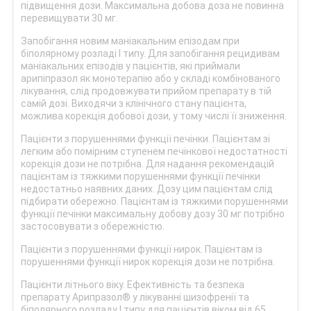
підвищення дози. Максимальна добова доза не повинна
перевищувати 30 мг.
Запобігання новим маніакальним епізодам при
біполярному розладі I типу. Для запобігання рецидивам
маніакальних епізодів у пацієнтів, які приймали
арипіпразол як монотерапію або у складі комбінованого
лікування, слід продовжувати прийом препарату в тій
самій дозі. Виходячи з клінічного стану пацієнта,
можлива корекція добової дози, у тому числі її зниження.
Пацієнти з порушеннями функції печінки. Пацієнтам зі
легким або помірним ступенем печінкової недостатності
корекція дози не потрібна. Для надання рекомендацій
пацієнтам із тяжкими порушеннями функції печінки
недостатньо наявних даних. Дозу цим пацієнтам слід
підбирати обережно. Пацієнтам із тяжкими порушеннями
функції печінки максимальну добову дозу 30 мг потрібно
застосовувати з обережністю.
Пацієнти з порушеннями функції нирок. Пацієнтам із
порушеннями функції нирок корекція дози не потрібна.
Пацієнти літнього віку. Ефективність та безпека
препарату Арипразол® у лікуванні шизофренії та
біполярного розладу I типу для пацієнтів віком від 65