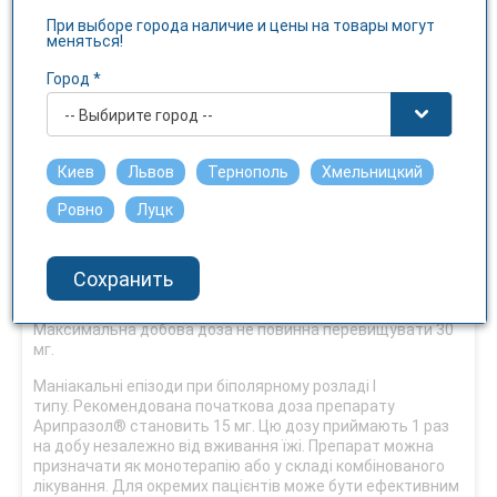
Спосіб застосування: лікарський засіб
Арипразол® призначений для перорального
При выборе города наличие и цены на товары могут
меняться!
застосування.
Город *
Дорослі
-- Выбирите город --
Шизофренія. Рекомендована початкова доза препарату
Арипразол® становить 10 або 15 мг/добу, а підтримуюча
доза – 15 мг/добу. Цю дозу приймають 1 раз на добу
Киев
Львов
Тернополь
Хмельницкий
незалежно від вживання їжі.
Ровно
Луцк
Арипразол® ефективний у діапазоні доз від 10 до 30 мг/
добу. Підвищення ефективності при прийомі доз, що
перевищують добову дозу 15 мг, продемонстровано не
було, хоча окремим пацієнтам може бути корисна
Сохранить
підвищена доза.
Максимальна добова доза не повинна перевищувати 30
мг.
Маніакальні епізоди при біполярному розладі I
типу. Рекомендована початкова доза препарату
Арипразол® становить 15 мг. Цю дозу приймають 1 раз
на добу незалежно від вживання їжі. Препарат можна
призначати як монотерапію або у складі комбінованого
лікування. Для окремих пацієнтів може бути ефективним