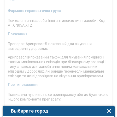
Фармакотерапевтична група
Психолептичні засоби. Інші антипсихотичні засоби.. Код
АТХ N05A X12.
Показання
Препарат Арипразол® показаний для лікування
шизофренії у дорослих.
Арипразол® показаний також для лікування помірних і
тяжких маніакальних епізодів при біполярному розладі I
типу, а також для запобігання новим маніакальним
епізодам у дорослих, які раніше перенесли маніакальні
епізоди та які відповідали на лікування арипіпразолом.
Протипоказання
Підвищена чутливість до арипіпразолу або до будь-якого
іншого компонента препарату.
Спосіб застосування та дози
Выбирите город