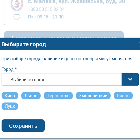
с. Малехів, вул. Жовківська, буд. 20
+380 50 515 82 34
Пт.: 09:15 - 21:00
Просмотреть наличие в других городах
Выбирите город
При выборе города наличие и цены на товары могут меняться!
Город *
-- Выбирите город --
Киев
Львов
Тернополь
Хмельницкий
Ровно
Луцк
Сохранить