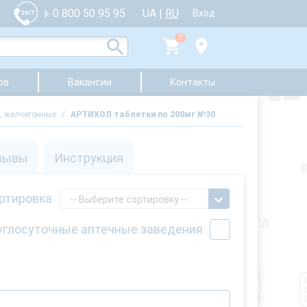
UA
|
RU
0 800 50 95 95
Вход
0
ов
Вакансии
Контакты
, желчегонные
/
АРТИХОЛ таблетки по 200мг №30
зывы
Инструкция
ртировка
-- Выберите сортировку --
углосуточные аптечные заведения