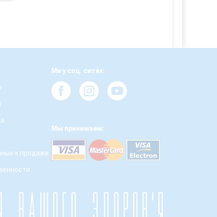
Ми у соц. сетях:
з
т
ка
Мы принимаем:
ные к продаже
твенности