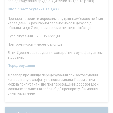
період годування груддю. Дитячий вік (до 18 років).
Спосіб застосування та дози
Препарат вводити дорослим внутрішньом’язово по 1 мл
через день. У разі гарної переносимості дозу слід
збільшити до 2 мл, починаючи з четвертої ін’єкції.
Курс лікування – 25–35 ін’єкцій.
Повторні курси – через 6 місяців.
Діти. Досвід застосування хондроїтину сульфату дітям
відсутній.
Передозування
Дотепер про явища передозування при застосуванні
хондроїтину сульфату не повідомляли. Разом з тим
можна припустити, що при перевищенні добової дози
можливе посилення побічної дії препарату. Лікування
симптоматичне.