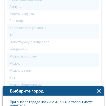
Ампула
Форма выпуска
Раствор
Количество в упаковке
10
Действующее вещество
хондроитин
Можно взрослым
Можно
Можно детям
Нет
Можна беременным
Выбирите город
Нет
Можно кормящим
При выборе города наличие и цены на товары могут
меняться!