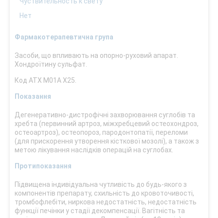
Чуствительность к свету
Нет
Фармакотерапевтична група
Засоби, що впливають на опорно-руховий апарат.
Хондроїтину сульфат.
Код АТХ М01А Х25.
Показання
Дегенеративно-дистрофічні захворювання суглобів та
хребта (первинний артроз, міжхребцевий остеохондроз,
остеоартроз), остеопороз, пародонтопатії, переломи
(для прискорення утворення кісткової мозолі), а також з
метою лікування наслідків операцій на суглобах.
Протипоказання
Підвищена індивідуальна чутливість до будь-якого з
компонентів препарату, схильність до кровоточивості,
тромбофлебіти, ниркова недостатність, недостатність
функції печінки у стадії декомпенсації. Вагітність та