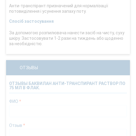
Анти-транспірант призначений для нормалізації
потовиділення і усунення запаху поту.
Спосіб застосування
За допомогою розпилювача нанести засіб на чисту, суху
шкіру. Застосовувати 1-2 рази на тиждень або щоденно
за необхідністю.
ОТЗЫВЫ
ОТЗЫВЫ БАКВИЛАН АНТИ-ТРАНСПИРАНТ РАСТВОР ПО
75 МЛ В ФЛАК.
ФИО
*
Отзыв
*