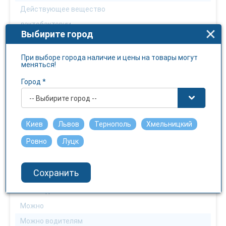
Действующее вещество
лактобактерии
Выбирите город
Можно взрослым
Можно
При выборе города наличие и цены на товары могут
меняться!
Можно детям
Город *
С 4 лет
-- Выбирите город --
Можна беременным
По назначению врача
Киев
Львов
Тернополь
Хмельницкий
Можно кормящим
Ровно
Луцк
По назначению врача
Можно аллергикам
Сохранить
С осторожностью
Можно диабетикам
Можно
Можно водителям