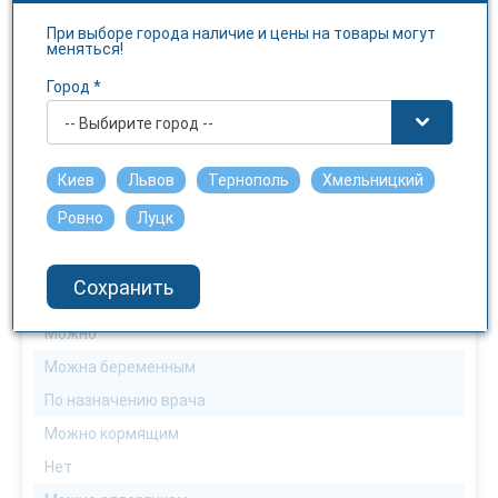
Флакон
Форма выпуска
При выборе города наличие и цены на товары могут
меняться!
Порошок
Город *
Количество в упаковке
-- Выбирите город --
1
Действующее вещество
Киев
Львов
Тернополь
Хмельницкий
цефуроксим
Ровно
Луцк
Можно взрослым
Можно
Сохранить
Можно детям
Можно
Можна беременным
По назначению врача
Можно кормящим
Нет