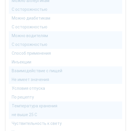
Можно аллергикам
С осторожностью
Можно диабетикам
С осторожностью
Можно водителям
С осторожностью
Способ применения
Инъекции
Взаимодействие с пищей
Не имеет значения
Условия отпуска
По рецепту
Температура хранения
не выше 25 С
Чуствительность к свету