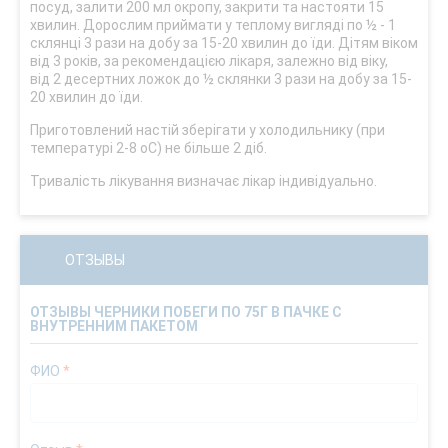
посуд, залити 200 мл окропу, закрити та настояти 15
хвилин. Дорослим приймати у теплому вигляді по ½ - 1
склянці 3 рази на добу за 15-20 хвилин до їди. Дітям віком
від 3 років, за рекомендацією лікаря, залежно від віку,
від 2 десертних ложок до ½ склянки 3 рази на добу за 15-
20 хвилин до їди.
Приготовлений настій зберігати у холодильнику (при
температурі 2-8 оС) не більше 2 діб.
Тривалість лікування визначає лікар індивідуально.
ОТЗЫВЫ
ОТЗЫВЫ ЧЕРНИКИ ПОБЕГИ ПО 75Г В ПАЧКЕ С
ВНУТРЕННИМ ПАКЕТОМ
ФИО
*