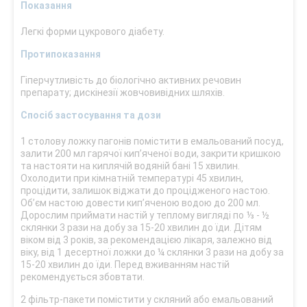
Показання
Легкі форми цукрового діабету.
Протипоказання
Гіперчутливість до біологічно активних речовин
препарату; дискінезії жовчовивідних шляхів.
Спосіб застосування та дози
1 столову ложку пагонів помістити в емальований посуд,
залити 200 мл гарячої кип’яченої води, закрити кришкою
та настояти на киплячій водяній бані 15 хвилин.
Охолодити при кімнатній температурі 45 хвилин,
процідити, залишок віджати до процідженого настою.
Об’єм настою довести кип’яченою водою до 200 мл.
Дорослим приймати настій у теплому вигляді по ⅓ - ½
склянки 3 рази на добу за 15-20 хвилин до їди. Дітям
віком від 3 років, за рекомендацією лікаря, залежно від
віку, від 1 десертної ложки до ¼ склянки 3 рази на добу за
15-20 хвилин до їди. Перед вживанням настій
рекомендується збовтати.
2 фільтр-пакети помістити у скляний або емальований