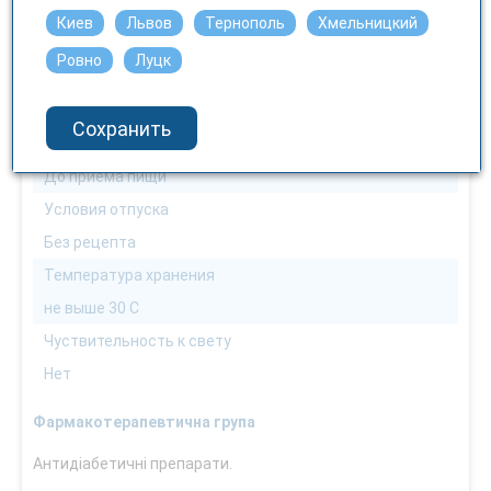
Можно водителям
Киев
Львов
Тернополь
Хмельницкий
Можно
Ровно
Луцк
Способ применения
Внутренне
Сохранить
Взаимодействие с пищей
До приема пищи
Условия отпуска
Без рецепта
Температура хранения
не выше 30 С
Чуствительность к свету
Нет
Фармакотерапевтична група
Антидіабетичні препарати.