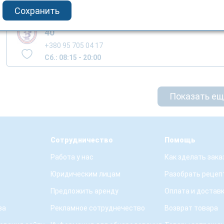
Сохранить
г.Ужгород, пл. Петефи (Воссоединения),
40
+380 95 705 04 17
Сб.: 08:15 - 20:00
Показать е
Сотрудничество
Помощь
Работа у нас
Как зделать зака
Юридическим лицам
Разобрать рецеп
Предложить аренду
Оплата и достав
ва
Рекламное сотруднечество
Возврат товара