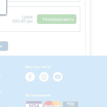
Цена:
Резервировать
503.45
грн.
ще
Ми у соц. сетях:
з
т
ка
Мы принимаем: