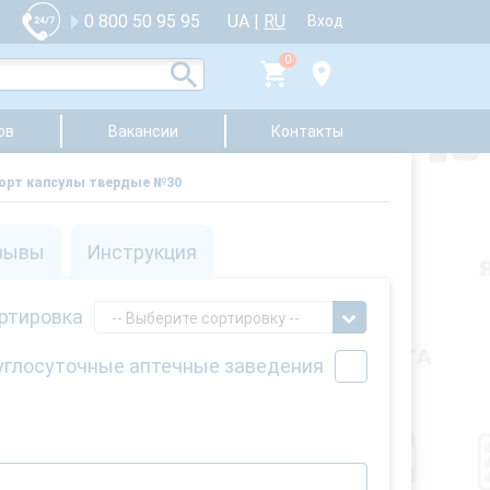
UA
|
RU
0 800 50 95 95
Вход
0
ов
Вакансии
Контакты
орт капсулы твердые №30
зывы
Инструкция
ртировка
-- Выберите сортировку --
углосуточные аптечные заведения