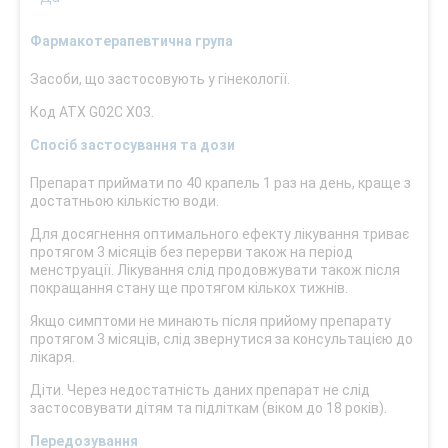
Фармакотерапевтична група
Засоби, що застосовують у гінекології.
Код АТХ G02С X03.
Спосіб застосування та дози
Препарат приймати по 40 крапель 1 раз на день, краще з
достатньою кількістю води.
Для досягнення оптимального ефекту лікування триває
протягом 3 місяців без перерви також на період
менструації. Лікування слід продовжувати також після
покращання стану ще протягом кількох тижнів.
Якщо симптоми не минають після прийому препарату
протягом 3 місяців, слід звернутися за консультацією до
лікаря.
Діти. Через недостатність даних препарат не слід
застосовувати дітям та підліткам (віком до 18 років).
Передозування