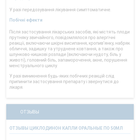
У разі передозування лікування симптоматичне.
Побічні ефекти
Після застосування лікарських засобів, які містять плоди
прутняку звичайного, повідомлялося про алергічні
реакції, включаючи шкірні висипання, кропив’янку, набряк
обличчя, задишку та утруднене ковтання, а також про
шлунково-кишкові розлади (включаючи нудоту, біль у
животі), головний біль, запаморочення, акне, порушення
менструального циклу.
У разі виникнення будь-яких побічних реакцій слід
припинити застосування препарату і звернутися до
лікаря.
ОТЗЫВЫ
ОТЗЫВЫ ЦИКЛОДИНОН КАПЛИ ОРАЛЬНЫЕ ПО 50МЛ