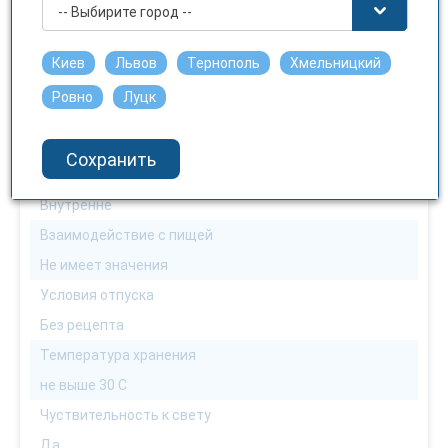
-- Выбирите город --
С осторожностью
Можно диабетикам
Киев
Львов
Тернополь
Хмельницкий
Можно
Ровно
Луцк
Можно водителям
С осторожностью
Сохранить
Способ применения
Внутренне
Взаимодействие с пищей
Не имеет значения
Условия отпуска
Без рецепта
Температура хранения
не выше 30 С
Чуствительность к свету
Да