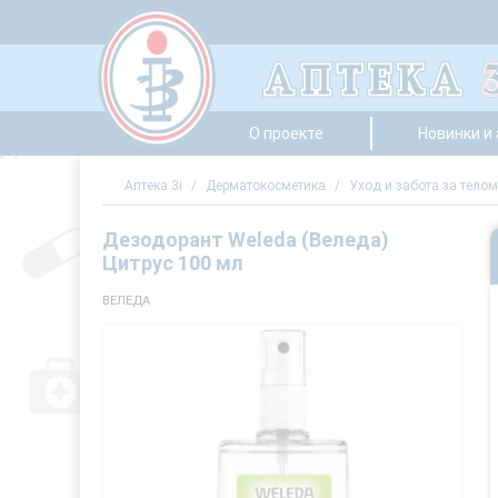
О проекте
Новинки и
Аптека 3i
/
Дерматокосметика
/
Уход и забота за телом
Дезодорант Weleda (Веледа)
Цитрус 100 мл
ВЕЛЕДА