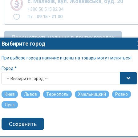
с. Малехів, вул. Жовківська, буд. 20
+380 50 515 82 34
Пт.: 09:15 - 21:00
Просмотреть наличие в других городах
Выбирите город
При выборе города наличие и цены на товары могут меняться!
Город *
-- Выбирите город --
Киев
Львов
Тернополь
Хмельницкий
Ровно
Луцк
Сохранить