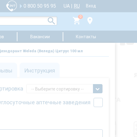
UA
|
RU
0 800 50 95 95
Вход
0
ов
Вакансии
Контакты
езодорант Weleda (Веледа) Цитрус 100 мл
зывы
Инструкция
ртировка
-- Выберите сортировку --
углосуточные аптечные заведения