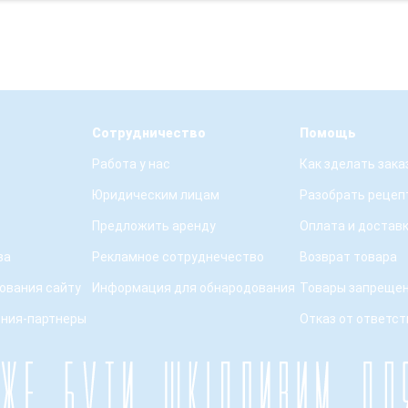
Сотрудничество
Помощь
Работа у нас
Как зделать зака
Юридическим лицам
Разобрать рецеп
Предложить аренду
Оплата и достав
ва
Рекламное сотруднечество
Возврат товара
ования сайту
Информация для обнародования
Товары запрещен
ения-партнеры
Отказ от ответс