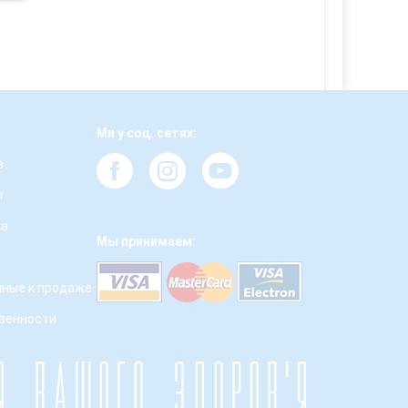
Ми у соц. сетях:
з
т
ка
Мы принимаем:
ные к продаже
твенности