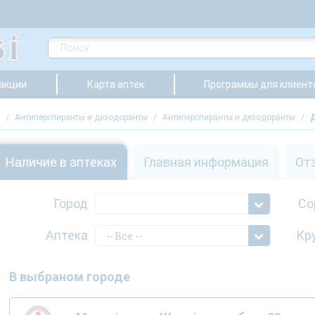
 акции
Карта аптек
Программы для клиент
/
Антиперспиранты и дезодоранты
/
Антиперспиранты и дезодоранты
/
Д
Наличие в аптеках
Главная информация
От
Город
Со
Аптека
Кр
-- Все --
В выбраном городе