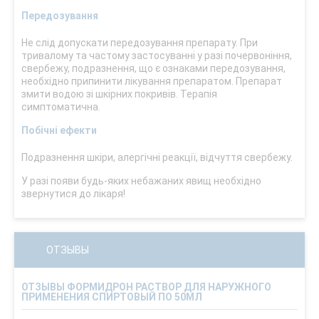
Передозування
Не слід допускати передозування препарату. При
тривалому та частому застосуванні у разі почервоніння,
свербежу, подразнення, що є ознаками передозування,
необхідно припинити лікування препаратом. Препарат
змити водою зі шкірних покривів. Терапія
симптоматична.
Побічні ефекти
Подразнення шкіри, алергічні реакції, відчуття свербежу.
У разі появи будь-яких небажаних явищ необхідно
звернутися до лікаря!
ОТЗЫВЫ
ОТЗЫВЫ ФОРМИДРОН РАСТВОР ДЛЯ НАРУЖНОГО
ПРИМЕНЕНИЯ СПИРТОВЫЙ ПО 50МЛ