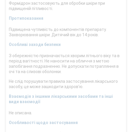
Формідрон застосовують для обробки шкіри при
підвищеній пітливості.
Протипоказання
Підвищена чутливість до компонентів препарату.
Захворювання шкіри. Дитячий вік до 14 років.
Особливі заходи безпеки
З обережністю призначається хворим літнього віку та в
період вагітності. Не наносити на обличчя з метою
запобігання подразненню. Не допускати потрапляння в
очі та на слизові обо­лонки.
Не слід порушувати правила застосування лікарського
засобу, це може зашкодити здоров'ю.
Взаємодія з іншими лікарськими засобами та інші
види взаємодії
Не описана.
Особливості щодо застосування