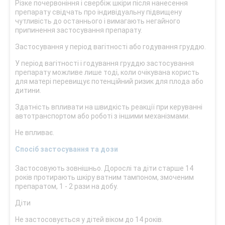
Різке почервоніння і свербіж шкіри після нанесення
препарату свідчать про індивідуальну підвищену
чутливість до останнього і вимагають негайного
припинення застосування препарату.
Застосування у період вагітності або годування груддю.
У період вагітності і годування груддю застосування
препарату можливе лише тоді, коли очікувана користь
для матері перевищує потенційний ризик для плода або
дитини.
Здатність впливати на швидкість реакції при керуванні
автотранспортом або роботі з іншими механізмами.
Не впливає.
Спосіб застосування та дози
Застосовують зовнішньо. Дорослі та діти старше 14
років протирають шкіру ватним тампоном, змоченим
препаратом, 1 - 2 рази на добу.
Діти
Не застосовується у дітей віком до 14 років.