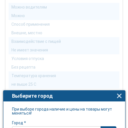
Можно водителям
Можно
Способ применения
Внешне, местно
Взаимодействие с пищей
Не имеет значения
Условия отпуска
Без рецепта
Температура хранения
не выше 25 С
Чуствительность к свету
Выбирите город
Нет
При выборе города наличие и цены на товары могут
меняться!
Склад
Город *
діючі речовини: формальдегід, етанол;