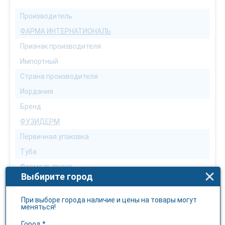
Производитель
ФАРМА ИНТЕРНАТИОНАЛЬ
Признак производителя
Импортный
Страна производителя
Иордания
Бренд
ФУЗИДЕРМ
Первичная упаковка
Туба
Форма выпуска
Выбирите город
Мазь
Количество в упаковке
При выборе города наличие и цены на товары могут
меняться!
15
Город *