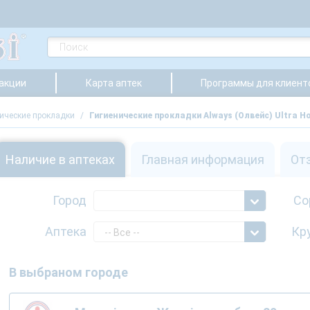
 акции
Карта аптек
Программы для клиент
нические прокладки
/
Гигиенические прокладки Always (Олвейс) Ultra 
Наличие в аптеках
Главная информация
От
Город
Со
Аптека
Кр
-- Все --
В выбраном городе