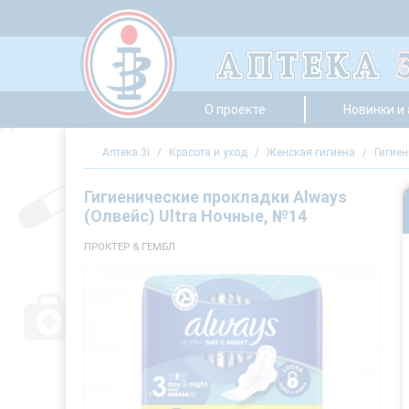
О проекте
Новинки и
Аптека 3i
/
Красота и уход
/
Женская гигиена
/
Гигие
Гигиенические прокладки Always
(Олвейс) Ultra Ночные, №14
ПРОКТЕР & ГЕМБЛ