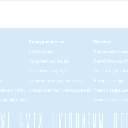
Сотрудничество
Помощь
Работа у нас
Как зделать зака
Юридическим лицам
Разобрать рецеп
Предложить аренду
Оплата и достав
ва
Рекламное сотруднечество
Возврат товара
ования сайту
Информация для обнародования
Товары запрещен
ения-партнеры
Отказ от ответс