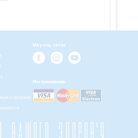
Ми у соц. сетях:
з
т
ка
Мы принимаем:
ные к продаже
твенности