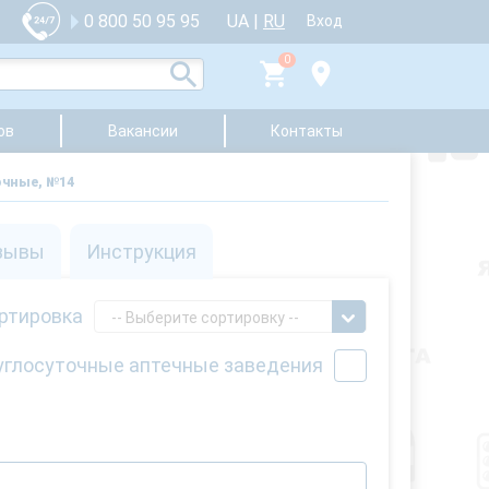
UA
|
RU
0 800 50 95 95
Вход
0
ов
Вакансии
Контакты
Ночные, №14
зывы
Инструкция
ртировка
-- Выберите сортировку --
углосуточные аптечные заведения