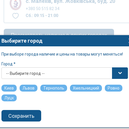
с. Малехів, вул. Жовківська, буд. 20
+380 50 515 82 34
Сб.: 09:15 - 21:00
Просмотреть наличие в других городах
Выбирите город
При выборе города наличие и цены на товары могут меняться!
Город *
-- Выбирите город --
Киев
Львов
Тернополь
Хмельницкий
Ровно
Луцк
Сохранить