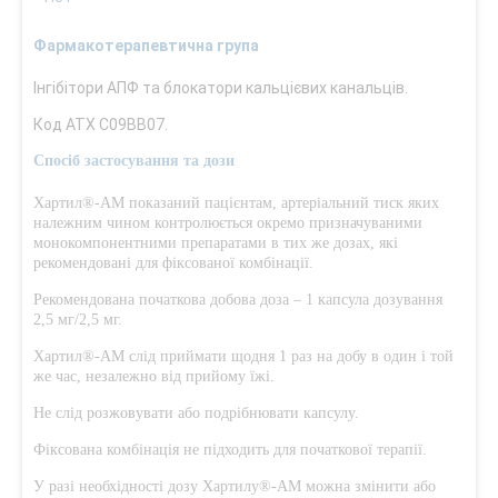
Фармакотерапевтична група
Інгібітори АПФ та блокатори кальцієвих канальців.
Код АТХ C09BB07.
Спосіб застосування та дози
Хартил®-AM показаний пацієнтам, артеріальний тиск яких
належним чином контролюється окремо призначуваними
монокомпонентними препаратами в тих же дозах, які
рекомендовані для фіксованої комбінації.
Рекомендована початкова добова доза – 1 капсула дозування
2,5 мг/2,5 мг.
Хартил®-AM слід приймати щодня 1 раз на добу в один і той
же час, незалежно від прийому їжі.
Не слід розжовувати або подрібнювати капсулу.
Фіксована комбінація не підходить для початкової терапії.
У разі необхідності дозу Хартилу®-AM можна змінити або