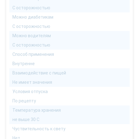
С осторожностью
Можно диабетикам
С осторожностью
Можно водителям
С осторожностью
Способ применения
Внутренне
Взаимодействие с пищей
Не имеет значения
Условия отпуска
По рецепту
Температура хранения
не выше 30 С
Чуствительность к свету
Нет