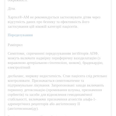
обережності.
Діти.
Хартил®-АМ не рекомендується застосовувати дітям через
відсутність даних про безпеку та ефективність його
застосування цій віковій категорії пацієнтів.
Передозування
Раміприл
Симптоми, спричинені передозуванням інгібіторів АПФ,
можуть включати надмірну периферичну вазодилатацію (з
вираженою артеріальною гіпотензією, шоком), брадикардію,
електролітний
дисбаланс, ниркову недостатність. Стан пацієнта слід ретельно
контролювати. Призначається симптоматичне та
підтримувальне лікування. Запропоновані заходи включають
первинну детоксикацію (промивання шлунка, призначення
сорбентів) та засоби для відновлення гемодинамічної
стабільності, включаючи призначення агоністів альфа-1-
адренергічних рецепторів або ангіотензину ІІ
(ангіотензинаміду).