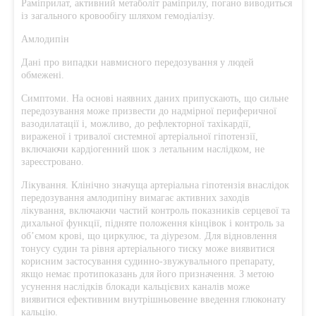
Раміприлат, активний метаболіт раміприлу, погано виводиться
із загального кровообігу шляхом гемодіалізу.
Амлодипін
Дані про випадки навмисного передозування у людей
обмежені.
Симптоми. На основі наявних даних припускають, що сильне
передозування може призвести до надмірної периферичної
вазодилатації і, можливо, до рефлекторної тахікардії,
вираженої і тривалої системної артеріальної гіпотензії,
включаючи кардіогенний шок з летальним наслідком, не
зареєстровано.
Лікування. Клінічно значуща артеріальна гіпотензія внаслідок
передозування амлодипіну вимагає активних заходів
лікування, включаючи частий контроль показників серцевої та
дихальної функції, підняте положення кінцівок і контроль за
об’ємом крові, що циркулює, та діурезом. Для відновлення
тонусу судин та рівня артеріального тиску може виявитися
корисним застосування судинно-звужувального препарату,
якщо немає протипоказань для його призначення. З метою
усунення наслідків блокади кальцієвих каналів може
виявитися ефективним внутрішньовенне введення глюконату
кальцію.