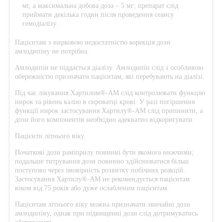
мг, а максимальна добова доза – 5 мг; препарат слід
приймати декілька годин після проведення сеансу
гемодіалізу.
Пацієнтам з нирковою недостатністю корекція дози
амлодипіну не потрібна.
Амлодипін не піддається діалізу. Амлодипін слід з особливою
обережністю призначати пацієнтам, які перебувають на діалізі.
Під час лікування Хартилом®-AM слід контролювати функцію
нирок та рівень калію в сироватці крові. У разі погіршення
функції нирок застосування Хартилу®-AM слід припинити, а
дози його компонентів необхідно адекватно відкоригувати.
Пацієнти літнього віку.
Початкові дози раміприлу повинні бути якомога нижчими;
подальше титрування дози повинно здійснюватися більш
поступово через імовірність розвитку побічних реакцій.
Застосування Хартилу®-AM не рекомендується пацієнтам
віком від 75 років або дуже ослабленим пацієнтам.
Пацієнтам літнього віку можна призначати звичайні дози
амлодипіну, однак при підвищенні дози слід дотримуватись