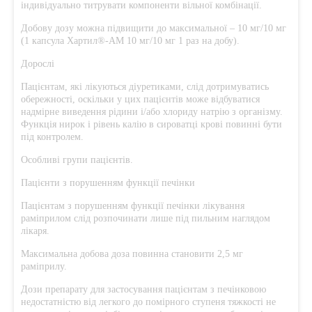
індивідуально титрувати компоненти вільної комбінації.
Добову дозу можна підвищити до максимальної – 10 мг/10 мг
(1 капсула Хартил®-AM 10 мг/10 мг 1 раз на добу).
Дорослі
Пацієнтам, які лікуються діуретиками, слід дотримуватись
обережності, оскільки у цих пацієнтів може відбуватися
надмірне виведення рідини і/або хлориду натрію з організму.
Функція нирок і рівень калію в сироватці крові повинні бути
під контролем.
Особливі групи пацієнтів.
Пацієнти з порушенням функції печінки
Пацієнтам з порушенням функції печінки лікування
раміприлом слід розпочинати лише під пильним наглядом
лікаря.
Максимальна добова доза повинна становити 2,5 мг
раміприлу.
Дози препарату для застосування пацієнтам з печінковою
недостатністю від легкого до помірного ступеня тяжкості не