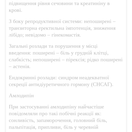
підвищення рівня сечовини та креатиніну в
крові.
З боку репродуктивної системи: непоширені –
транзиторна еректильна імпотенція, зниження
лібідо; невідомо – гінекомастія.
Загальні розлади та порушення у місці
введення: поширені – біль у грудній клітці,
слабкість; непоширені – пірексія; рідко поширені
– астенія.
Ендокринні розлади: синдром неадекватної
секреції антидіуретичного гормону (СНСАГ).
Амлодипін
При застосуванні амлодипіну найчастіше
повідомляли про такі побічні реакції як:
сонливість, запаморочення, головний біль,
пальпітація, припливи, біль у черевній