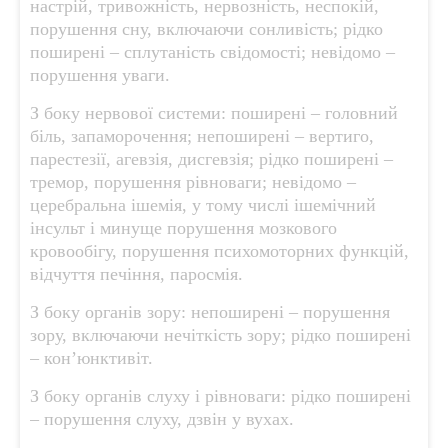
настрій, тривожність, нервозність, неспокій,
порушення сну, включаючи сонливість; рідко
поширені – сплутаність свідомості; невідомо –
порушення уваги.
З боку нервової системи: поширені – головний
біль, запаморочення; непоширені – вертиго,
парестезії, агевзія, дисгевзія; рідко поширені –
тремор, порушення рівноваги; невідомо –
церебральна ішемія, у тому числі ішемічний
інсульт і минуще порушення мозкового
кровообігу, порушення психомоторних функцій,
відчуття печіння, паросмія.
З боку органів зору: непоширені – порушення
зору, включаючи нечіткість зору; рідко поширені
– кон’юнктивіт.
З боку органів слуху і рівноваги: рідко поширені
– порушення слуху, дзвін у вухах.