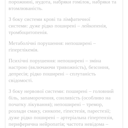
порожнині, нудота, набряки гомілок, набряки та
втомлюваність.
З боку системи крові та лімфатичної
системи: дуже рідко поширені – лейкопенія,
тромбоцитопенія.
Метаболічні порушення: непоширені –
гіперглікемія.
Психічні порушення: непоширені – зміна
настрою (включаючи тривожність), безсоння,
депресія; рідко поширені – сплутаність
свідомості.
З боку нервової системи: поширені – головний
біль, запаморочення, сонливість (особливо на
початку лікування); непоширені – тремор,
розлади смаку, синкопе, гіпестезія, парестезії;
дуже рідко поширені – артеріальна гіпертензія,
периферична нейропатія; частота невідома –