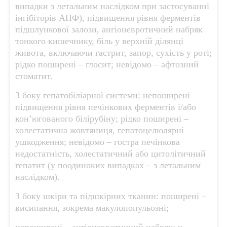
випадки з летальним наслідком при застосуванні
інгібіторів АПФ), підвищення рівня ферментів
підшлункової залози, ангіоневротичний набряк
тонкого кишечнику, біль у верхній ділянці
живота, включаючи гастрит, запор, сухість у роті;
рідко поширені – глосит; невідомо – афтозний
стоматит.
З боку гепатобіліарної системи: непоширені –
підвищення рівня печінкових ферментів і/або
кон’югованого білірубіну; рідко поширені –
холестатична жовтяниця, гепатоцелюлярні
ушкодження; невідомо – гостра печінкова
недостатність, холестатичний або цитолітичний
гепатит (у поодиноких випадках – з летальним
наслідком).
З боку шкіри та підшкірних тканин: поширені –
висипання, зокрема макулопопульозні;