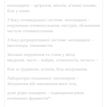
непоширені – артралгія, міалгія, м’язові спазми,
біль у спині.
З боку сечовидільної системи: непоширені –
порушення сечовипускання, ніктурія, збільшення
частоти сечовипускання.
З боку репродуктивної системи: непоширені –
імпотенція, гінекомастія.
Загальні порушення та стани у місці
введення: часто – набряк, стомленість; нечасто –
біль за грудиною, астенія, біль нездужання.
Лабораторні показники: непоширені –
збільшення або зменшення маси тіла;
дуже рідко поширені – підвищення рівня
печінкових ферментів*.