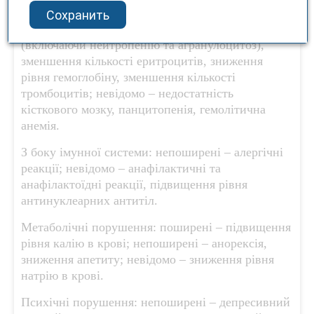
системи: непоширені – еозинофілія; рідко
Сохранить
поширені – зменшення кількості лейкоцитів
(включаючи нейтропенію та агранулоцитоз),
зменшення кількості еритроцитів, зниження
рівня гемоглобіну, зменшення кількості
тромбоцитів; невідомо – недостатність
кісткового мозку, панцитопенія, гемолітична
анемія.
З боку імунної системи: непоширені – алергічні
реакції; невідомо – анафілактичні та
анафілактоїдні реакції, підвищення рівня
антинуклеарних антитіл.
Метаболічні порушення: поширені – підвищення
рівня калію в крові; непоширені – анорексія,
зниження апетиту; невідомо – зниження рівня
натрію в крові.
Психічні порушення: непоширені – депресивний