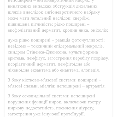
непоширені – ангіоневротичний набряк; у
виняткових випадках обструкція дихальних
шляхів внаслідок ангіоневротичного набряку
може мати летальний наслідок; свербіж,
підвищена пітливість; рідко поширені –
ексфоліативний дерматит, кропив’янка, оніхоліз;
дуже рідко поширені – реакція фоточутливості;
невідомо – токсичний епідермальний некроліз,
синдром Стівенса-Джонсона, мультиформна
еритема, пемфігус, загострення перебігу псоріазу,
псоріатичний дерматит, пемфігоїдна або
ліхеноїдна екзантема або енантема, алопеція.
З боку кістково-м’язової системи: поширені –
м’язові спазми, міалгія; непоширені – артралгія.
З боку сечовидільної системи: непоширені –
порушення функції нирок, включаючи гостру
ниркову недостатність, посилення діурезу,
загострення уже існуючої протеїнурії,