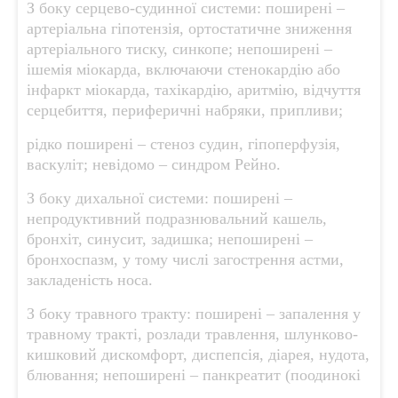
З боку серцево-судинної системи: поширені –
артеріальна гіпотензія, ортостатичне зниження
артеріального тиску, синкопе; непоширені –
ішемія міокарда, включаючи стенокардію або
інфаркт міокарда, тахікардію, аритмію, відчуття
серцебиття, периферичні набряки, припливи;
рідко поширені – стеноз судин, гіпоперфузія,
васкуліт; невідомо – синдром Рейно.
З боку дихальної системи: поширені –
непродуктивний подразнювальний кашель,
бронхіт, синусит, задишка; непоширені –
бронхоспазм, у тому числі загострення астми,
закладеність носа.
З боку травного тракту: поширені – запалення у
травному тракті, розлади травлення, шлунково-
кишковий дискомфорт, диспепсія, діарея, нудота,
блювання; непоширені – панкреатит (поодинокі