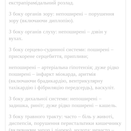
екстрапірамідальний розлад.
З боку органів зору: непоширені – порушення
зору (включаючи диплопію).
З боку органів слуху: непоширені – дзвін у
вухах.
З боку серцево-судинної системи: поширені –
прискорене серцебиття, припливи;
непоширені – артеріальна гіпотензія; дуже рідко
поширені – інфаркт міокарда, аритмія
(включаючи брадикардію, вентрикулярну
тахікардію і фібриляцію передсердь), васкуліт.
З боку дихальної системи: непоширені –
задишка, риніт; дуже рідко поширені – кашель.
З боку травного тракту: часто – біль у животі,
диспепсія, порушення перистальтики кишечнику
(включаючи запор і діарею), нудота; нечасто –