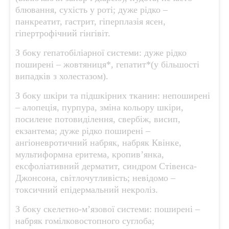
блювання, сухість у роті; дуже рідко –
панкреатит, гастрит, гіперплазія ясен,
гіпертрофічний гінгівіт.
З боку гепатобіліарної системи: дуже рідко
поширені – жовтяниця*, гепатит*(у більшості
випадків з холестазом).
З боку шкіри та підшкірних тканин: непоширені
– алопеція, пурпура, зміна кольору шкіри,
посилене потовиділення, свербіж, висип,
екзантема; дуже рідко поширені –
ангіоневротичний набряк, набряк Квінке,
мультиформна еритема, кропив’янка,
ексфоліативний дерматит, синдром Стівенса-
Джонсона, світлочутливість; невідомо –
токсичний епідермальний некроліз.
З боку скелетно-м’язової системи: поширені –
набряк гомілковостопного суглоба;