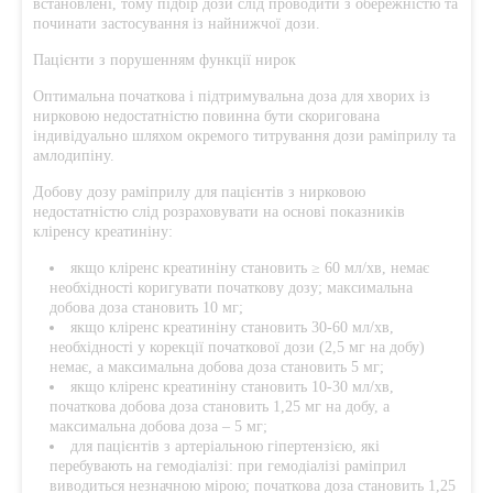
встановлені, тому підбір дози слід проводити з обережністю та
починати застосування із найнижчої дози.
Пацієнти з порушенням функції нирок
Оптимальна початкова і підтримувальна доза для хворих із
нирковою недостатністю повинна бути скоригована
індивідуально шляхом окремого титрування дози раміприлу та
амлодипіну.
Добову дозу раміприлу для пацієнтів з нирковою
недостатністю слід розраховувати на основі показників
кліренсу креатиніну:
якщо кліренс креатиніну становить ≥ 60 мл/хв, немає
необхідності коригувати початкову дозу; максимальна
добова доза становить 10 мг;
якщо кліренс креатиніну становить 30-60 мл/хв,
необхідності у корекції початкової дози (2,5 мг на добу)
немає, а максимальна добова доза становить 5 мг;
якщо кліренс креатиніну становить 10-30 мл/хв,
початкова добова доза становить 1,25 мг на добу, а
максимальна добова доза – 5 мг;
для пацієнтів з артеріальною гіпертензією, які
перебувають на гемодіалізі: при гемодіалізі раміприл
виводиться незначною мірою; початкова доза становить 1,25