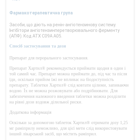
Фармакотерапевтична група
Засоби, що діють на ренін-ангіотензинову систему.
Інгібітори ангіотензинперетворювального ферменту
(АПФ). Код АТХ С09А А05.
Спосіб застосування та дози
Препарат для перорального застосування.
Препарат Хартил® рекомендується приймати щодня в один і
той самий час. Препарат можна приймати до, під час та після
їди, оскільки прийом їжі не впливає на біодоступність
препарату. Таблетки Хартил® слід ковтати цілими, запиваючи
водою. Їх не можна розжовувати або подрібнювати. Для
забезпечення належного введення таблетки можна розділити
на рівні дози вздовж ділильної риски.
Додаткова інформація
Оскільки за допомогою таблеток Хартил® отримати дозу 1,25
мг раміприлу неможливо, для цієї мети слід використовувати
інший лікарський засіб, що містить раміприл.