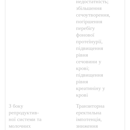
недостатність;
збільшення
сечоутворення,
погіршення
перебігу
фонової
протеїнурії,
підвищення
рівня
сечовини у
крові;
підвищення
рівня
креатиніну у
крові
З боку
Транзиторна
репродуктив-
еректильна
ної системи та
імпотенція,
молочних
зниження