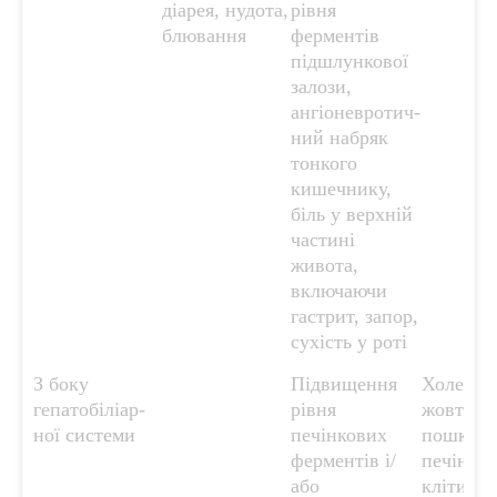
діарея, нудота,
рівня
блювання
ферментів
підшлункової
залози,
ангіоневротич-
ний набряк
тонкого
кишечнику,
біль у верхній
частині
живота,
включаючи
гастрит, запор,
сухість у роті
З боку
Підвищення
Холеста
гепатобіліар-
рівня
жовтяни
ної системи
печінкових
пошкодж
ферментів і/
печінко
або
клітин