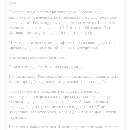
добу.
Титрування дози та підтримуюча доза. Залежно від
індивідуальної переносимості препарату дозу слід поступово
збільшувати. Рекомендується подвоїти дозу через 1–2 тижні
лікування, а потім – ще через 2–3 тижні – збільшити її до
цільової підтримуючої дози 10 мг 1 раз на добу.
(Також див. наведену вище інформацію стосовно дозування
препарату для пацієнтів, які отримують діуретики).
Лікування захворювання нирок.
У пацієнтів з діабетом та мікроальбумінурією.
Початкова доза. Рекомендована початкова доза становить 1,25
мг раміприлу (у відповідному дозуванні) 1 раз на добу.
Титрування дози та підтримуюча доза. Залежно від
індивідуальної переносимості препарату при подальшому
лікуванні дозу слід збільшувати. Через 2 тижні лікування
разову добову дозу рекомендується подвоїти до 2,5 мг
(поділивши таблетку 5 мг), а потім до 5 мг ще через 2 тижні
лікування.
Пацієнти з діабетом та щонайменше одним фактором серцево-