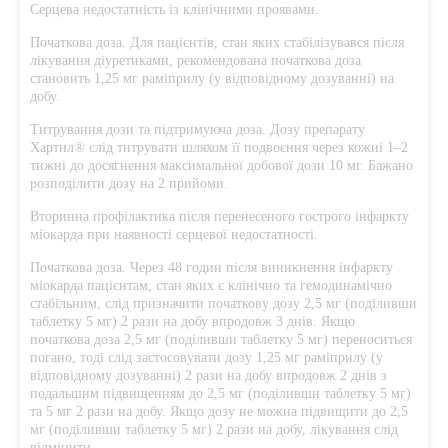
Серцева недостатність із клінічними проявами.
Початкова доза. Для пацієнтів, стан яких стабілізувався після
лікування діуретиками, рекомендована початкова доза
становить 1,25 мг раміприлу (у відповідному дозуванні) на
добу.
Титрування дози та підтримуюча доза. Дозу препарату
Хартил® слід титрувати шляхом її подвоєння через кожні 1–2
тижні до досягнення максимальної добової дози 10 мг. Бажано
розподілити дозу на 2 прийоми.
Вторинна профілактика після перенесеного гострого інфаркту
міокарда при наявності серцевої недостатності.
Початкова доза. Через 48 годин після виникнення інфаркту
міокарда пацієнтам, стан яких є клінічно та гемодинамічно
стабільним, слід призначити початкову дозу 2,5 мг (поділивши
таблетку 5 мг) 2 рази на добу впродовж 3 днів. Якщо
початкова доза 2,5 мг (поділивши таблетку 5 мг) переноситься
погано, тоді слід застосовувати дозу 1,25 мг раміприлу (у
відповідному дозуванні) 2 рази на добу впродовж 2 днів з
подальшим підвищенням до 2,5 мг (поділивши таблетку 5 мг)
та 5 мг 2 рази на добу. Якщо дозу не можна підвищити до 2,5
мг (поділивши таблетку 5 мг) 2 рази на добу, лікування слід
відмінити.