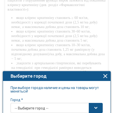
пацієнтів з порушенням функції нирок залежить від показника
кліренсу креатиніну (див. розділ «Фармакологічні
властивості»):
якщо кліренс креатиніну становить ≥ 60 мл/хв,
необхідності у корекції початкової дози (2,5 мг/на добу)
немає, а максимальна добова доза становить 10 мг;
якщо кліренс креатиніну становить 30–60 мл/хв,
необхідності у корекції початкової дози (2,5 мг/на добу)
немає, а максимальна добова доза становить 5 мг;
якщо кліренс креатиніну становить 10–30 мл/хв,
початкова добова доза становить 1,25 мг раміприлу (у
відповідному дозуванні)/на добу, а максимальна добова доза
− 5 мг;
;пацієнти з артеріальною гіпертензією, які перебувають
на гемодіалізі: при гемодіалізі раміприл виводиться
незначною мірою; початкова доза становить 1,25 мг
Выбирите город
раміприлу (у відповідному дозуванні) на добу, а
максимальна добова доза – 5 мг; препарат слід приймати
через декілька годин після проведення сеансу гемодіалізу.
При выборе города наличие и цены на товары могут
меняться!
Пацієнти з порушенням функції печінки (див. розділ
Город *
«Фармакологічні властивості»). Лікування препаратом
Хартил® пацієнтів з порушеннями функції печінки слід
-- Выбирите город --
розпочинати під ретельним медичним наглядом, а