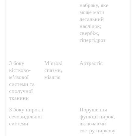
набряку, яке
може мати
летальний
наслідок;
свербіж,
гіпергідроз
З боку
М’язові
Артралгія
кістково-
спазми,
м’язової
міалгія
системи та
сполучної
тканини
З боку нирок і
Порушення
сечовидільної
функції нирок,
системи
включаючи
гостру ниркову