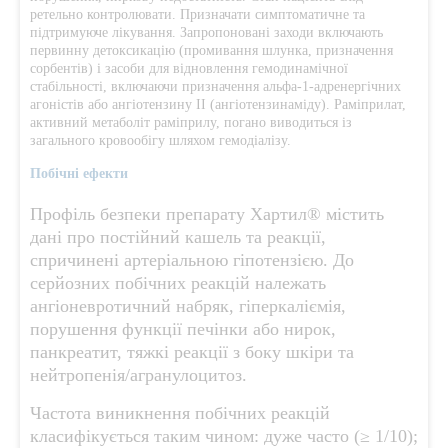
ретельно контролювати. Призначати симптоматичне та
підтримуюче лікування. Запропоновані заходи включають
первинну детоксикацію (промивання шлунка, призначення
сорбентів) і засоби для відновлення гемодинамічної
стабільності, включаючи призначення альфа-1-адренергічних
агоністів або ангіотензину ІІ (ангіотензинаміду). Раміприлат,
активний метаболіт раміприлу, погано виводиться із
загального кровообігу шляхом гемодіалізу.
Побічні ефекти
Профіль безпеки препарату Хартил® містить
дані про постійний кашель та реакції,
спричинені артеріальною гіпотензією. До
серйозних побічних реакцій належать
ангіоневротичний набряк, гіперкаліємія,
порушення функції печінки або нирок,
панкреатит, тяжкі реакції з боку шкіри та
нейтропенія/агранулоцитоз.
Частота виникнення побічних реакцій
класифікується таким чином: дуже часто (≥ 1/10);