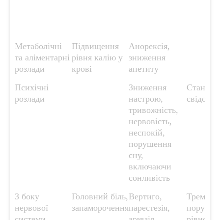
Метаболічні
Підвищення
Анорексія,
та аліментарні
рівня калію у
зниження
розлади
крові
апетиту
Психічні
Зниження
Стан спл
розлади
настрою,
свідомос
тривожність,
нервовість,
неспокій,
порушення
сну,
включаючи
сонливість
З боку
Головний біль,
Вертиго,
Тремор,
нервової
запаморочення
парестезія,
порушен
системи
агевзія,
рівноваг