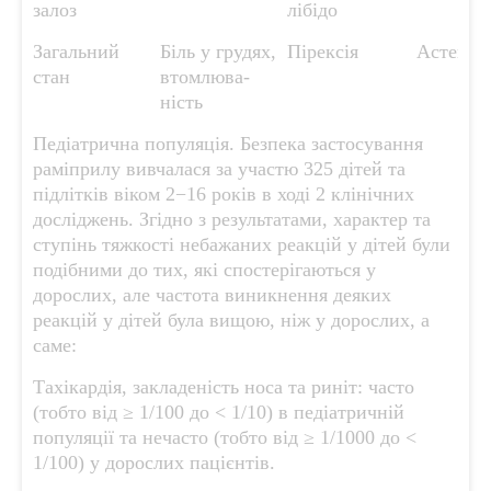
залоз
лібідо
Загальний
Біль у грудях,
Пірексія
Астенія
стан
втомлюва-
ність
Педіатрична популяція. Безпека застосування
раміприлу вивчалася за участю 325 дітей та
підлітків віком 2−16 років в ході 2 клінічних
досліджень. Згідно з результатами, характер та
ступінь тяжкості небажаних реакцій у дітей були
подібними до тих, які спостерігаються у
дорослих, але частота виникнення деяких
реакцій у дітей була вищою, ніж у дорослих, а
саме:
Тахікардія, закладеність носа та риніт: часто
(тобто від ≥ 1/100 до < 1/10) в педіатричній
популяції та нечасто (тобто від ≥ 1/1000 до <
1/100) у дорослих пацієнтів.