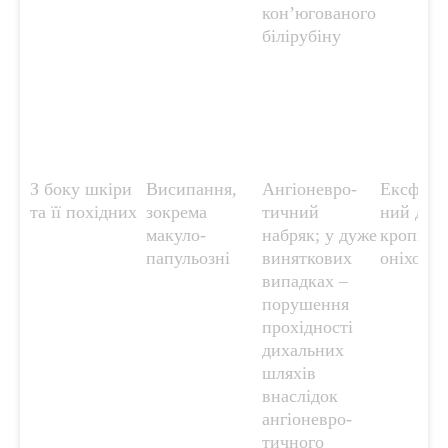
кон’югованого
білірубіну
З боку шкіри
Висипання,
Ангіоневро-
Ексфолі
та її похідних
зокрема
тичний
ний дерм
макуло-
набряк; у дуже
кропив’я
папульозні
виняткових
оніхоліз
випадках –
порушення
прохідності
дихальних
шляхів
внаслідок
ангіоневро-
тичного