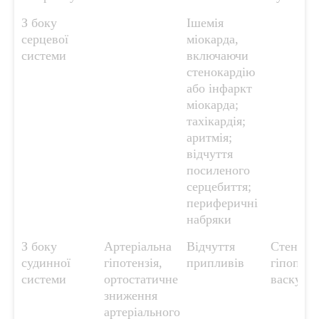
З боку
Ішемія
серцевої
міокарда,
системи
включаючи
стенокардію
або інфаркт
міокарда;
тахікардія;
аритмія;
відчуття
посиленого
серцебиття;
периферичні
набряки
З боку
Артеріальна
Відчуття
Стеноз с
судинної
гіпотензія,
припливів
гіпоперф
системи
ортостатичне
васкуліт
зниження
артеріального