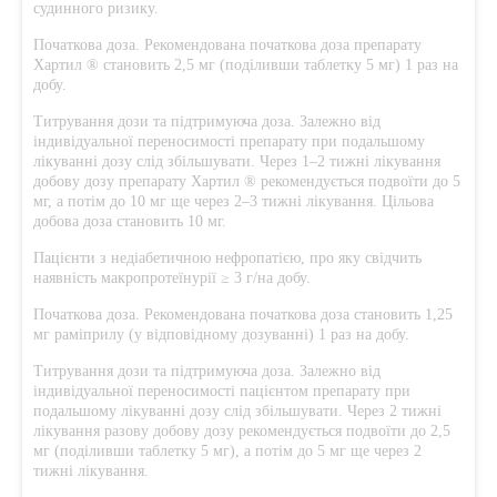
судинного ризику.
Початкова доза. Рекомендована початкова доза препарату
Хартил ® становить 2,5 мг (поділивши таблетку 5 мг) 1 раз на
добу.
Титрування дози та підтримуюча доза. Залежно від
індивідуальної переносимості препарату при подальшому
лікуванні дозу слід збільшувати. Через 1–2 тижні лікування
добову дозу препарату Хартил ® рекомендується подвоїти до 5
мг, а потім до 10 мг ще через 2–3 тижні лікування. Цільова
добова доза становить 10 мг.
Пацієнти з недіабетичною нефропатією, про яку свідчить
наявність макропротеїнурії ≥ 3 г/на добу.
Початкова доза. Рекомендована початкова доза становить 1,25
мг раміприлу (у відповідному дозуванні) 1 раз на добу.
Титрування дози та підтримуюча доза. Залежно від
індивідуальної переносимості пацієнтом препарату при
подальшому лікуванні дозу слід збільшувати. Через 2 тижні
лікування разову добову дозу рекомендується подвоїти до 2,5
мг (поділивши таблетку 5 мг), а потім до 5 мг ще через 2
тижні лікування.