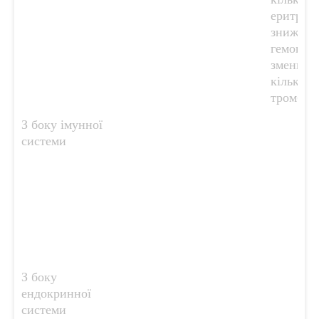
еритроци
зниженн
гемоглоб
зменшен
кількост
тромбоц
З боку імунної
системи
З боку
ендокринної
системи