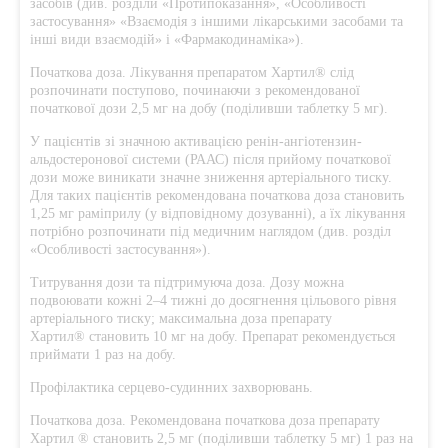
засобів (див. розділи «Протипоказання», «Особливості
застосування» «Взаємодія з іншими лікарськими засобами та
інші види взаємодій» і «Фармакодинаміка»).
Початкова доза. Лікування препаратом Хартил® слід
розпочинати поступово, починаючи з рекомендованої
початкової дози 2,5 мг на добу (поділивши таблетку 5 мг).
У пацієнтів зі значною активацією ренін-ангіотензин-
альдостеронової системи (РААС) після прийому початкової
дози може виникати значне зниження артеріального тиску.
Для таких пацієнтів рекомендована початкова доза становить
1,25 мг раміприлу (у відповідному дозуванні), а їх лікування
потрібно розпочинати під медичним наглядом (див. розділ
«Особливості застосування»).
Титрування дози та підтримуюча доза. Дозу можна
подвоювати кожні 2–4 тижні до досягнення цільового рівня
артеріального тиску; максимальна доза препарату
Хартил® становить 10 мг на добу. Препарат рекомендується
приймати 1 раз на добу.
Профілактика серцево-судинних захворювань.
Початкова доза. Рекомендована початкова доза препарату
Хартил ® становить 2,5 мг (поділивши таблетку 5 мг) 1 раз на