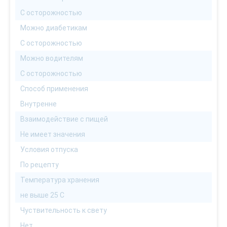
С осторожностью
Можно диабетикам
С осторожностью
Можно водителям
С осторожностью
Способ применения
Внутренне
Взаимодействие с пищей
Не имеет значения
Условия отпуска
По рецепту
Температура хранения
не выше 25 С
Чуствительность к свету
Нет