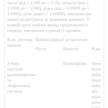
часто (від ≥ 1/100 до < 1/10); нечасто (від ≥
1/1000 до < 1/100); рідко (від ≥ 1/10000 до <
1/1000); дуже рідко (< 1/10000), невідомо (не
можна розрахувати за наявними даними). У
кожній групі побічні явища представлені у
порядку зменшення ступеня їх проявів.
Клас системи
Побічні реакції за частотою
органів
Часто
Нечасто
Рідко
З боку
Еозинофілія
Зменше
системи
кількост
кровотворення
лейкоци
та
(включа
лімфатичної
нейтроп
системи
або
агрануло
зменшен
кількост