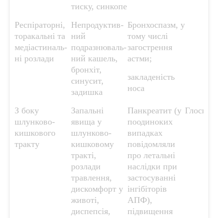
тиску, синкопе
Респіраторні,
Непродуктив-
Бронхоспазм, у
торакальні та
ний
тому числі
медіастиналь-
подразнюваль-
загострення
ні розлади
ний кашель,
астми;
бронхіт,
закладеність
синусит,
носа
задишка
З боку
Запальні
Панкреатит (у
Глосит
шлунково-
явища у
поодиноких
кишкового
шлунково-
випадках
тракту
кишковому
повідомляли
тракті,
про летальні
розлади
наслідки при
травлення,
застосуванні
дискомфорт у
інгібіторів
животі,
АПФ),
диспепсія,
підвищення