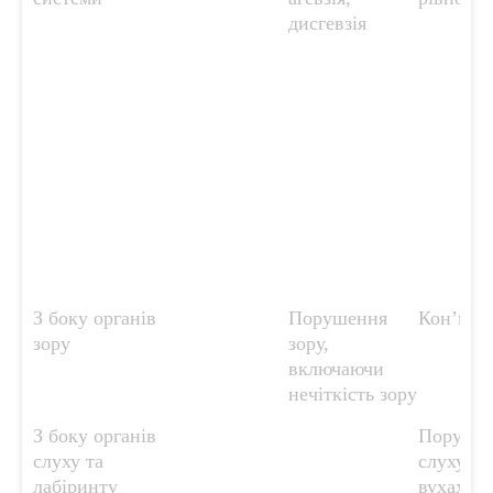
дисгевзія
З боку органів
Порушення
Кон’юнк
зору
зору,
включаючи
нечіткість зору
З боку органів
Поруше
слуху та
слуху, дз
лабіринту
вухах