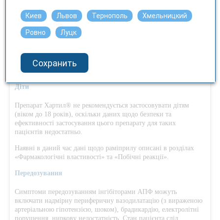
максимальна добова доза у таких випадках повинна становити
2,5 мг.
Киев
Львов
Тернополь
Хмельницкий
Пацієнти літнього віку. Початкова доза повинна бути нижчою,
Ровно
Луцк
а подальше титрування дози слід здійснювати більш поступово
з огляду на вищу імовірність виникнення небажаних ефектів,
особливо у дуже старих та немічних пацієнтів. У таких
Сохранить
випадках слід призначати нижчу початкову дозу − 1,25 мг
раміприлу (у відповідному дозуванні).
Діти
Препарат Хартил® не рекомендується застосовувати дітям
(віком до 18 років), оскільки даних щодо безпеки та
ефективності застосування цього препарату для таких
пацієнтів недостатньо.
Наявні в даний час дані щодо раміприлу описані в розділах
«Фармакологічні властивості» та «Побічні реакції».
Передозування
Симптоми передозуванням інгібіторами АПФ можуть
включати надмірну периферичну вазодилатацію (з вираженою
артеріальною гіпотензією, шоком), брадикардію, електролітні
порушення, ниркову недостатність. Стан пацієнта слід