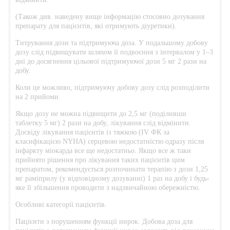
(Також див. наведену вище інформацію стосовно дозування
препарату для пацієнтів, які отримують діуретики).
Титрування дози та підтримуюча доза. У подальшому добову
дозу слід підвищувати шляхом її подвоєння з інтервалом у 1–3
дні до досягнення цільової підтримуючої дози 5 мг 2 рази на
добу.
Коли це можливо, підтримуючу добову дозу слід розподілити
на 2 прийоми.
Якщо дозу не можна підвищити до 2,5 мг (поділивши
таблетку 5 мг) 2 рази на добу, лікування слід відмінити.
Досвіду лікування пацієнтів із тяжкою (IV ФК за
класифікацією NYHA) серцевою недостатністю одразу після
інфаркту міокарда все ще недостатньо. Якщо все ж таки
прийнято рішення про лікування таких пацієнтів цим
препаратом, рекомендується розпочинати терапію з дози 1,25
мг раміприлу (у відповідному дозуванні) 1 раз на добу і будь-
яке її збільшення проводити з надзвичайною обережністю.
Особливі категорії пацієнтів.
Пацієнти з порушенням функції нирок. Добова доза для