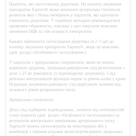
Пацієнти, які застосовують діуретики. На початку лікування
препаратом Хартил® може виникати артеріальна гіпотензія,
розвиток якої є більш імовірним у пацієнтів, які одночасно
отримують діуретики. У подібних випадках рекомендується
проявляти обережність, оскільки у цих пацієнтів можливе
зниження ОЦК та /або кількості електролітів.
Бажано припинити застосування діуретика за 2–3 дні до
початку лікування препаратом Хартил®, якщо це можливо
(див. розділ «Особливості застосування»).
У пацієнтів з артеріальною гіпертензією, яким не можна
відмінити діуретик, лікування раміприлом слід розпочинати з
дози 1,25 мг раміприлу (у відповідному дозуванні). Слід
ретельно контролювати функцію нирок та рівень калію у крові.
Подальше дозування раміприлу слід корегувати залежно від
цільового рівня артеріального тиску.
Артеріальна гіпертензія.
Дозу слід підбирати індивідуально, залежно від особливостей
стану пацієнта (див. розділ «Особливості застосування») та
результатів контрольних вимірювань артеріального тиску.
Хартил® можна застосовувати як монотерапію або у
комбінації з іншими класами антигіпертензивних лікарських