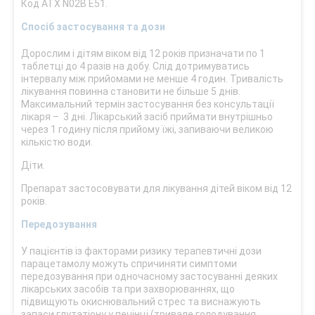
Код АТХ N02B E51.
Спосіб застосування та дози
Дорослим і дітям віком від 12 років призначати по 1
таблетці до 4 разів на добу. Слід дотримуватись
інтервалу між прийомами не менше 4 годин. Тривалість
лікування повинна становити не більше 5 днів.
Максимальний термін застосування без консультації
лікаря – 3 дні. Лікарський засіб приймати внутрішньо
через 1 годину після прийому їжі, запиваючи великою
кількістю води.
Діти.
Препарат застосовувати для лікування дітей віком від 12
років.
Передозування
У пацієнтів із факторами ризику терапевтичні дози
парацетамолу можуть спричиняти симптоми
передозування при одночасному застосуванні деяких
лікарських засобів та при захворюваннях, що
підвищують окиснювальний стрес та виснажують
запаси глутатіону у печінці (тривале голодування,