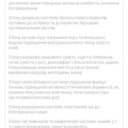
дискінезія, зміни поведінки, загальна слабкість, посилене
потовиділення.
З боку дихальної системи: бронхоспазм у пацієнтів,
чутливих до аспірину та до інших нестероїдних
протизапальних засобів.
З боку органів зору: порушення зору та акомодації,
мідріаз, підвищення внутрішньоочного тиску, сухість
очей.
З боку шлунково-кишкового тракту: нудота, блювання,
печія, сухість у роті, дискомфорт і біль в епігастрії, діарея,
гіперсалівація, зниження апетиту, загострення
виразкової хвороби, метеоризм, запор.
З боку гепатобіліарної системи: порушення функції
печінки, підвищення активності печінкових ферментів, як
правило без розвитку жовтяниці, гепатонекроз (при
застосуванні високих доз).
З боку ендокринної системи: гіпоглікемія, аж до
гіпоглікемічної коми.
З боку системи крові та лімфатичної системи: анемія, у т.
ч. гемолітична анемія, синці чи кровотечі;