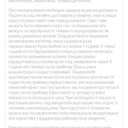
нейтропенія, лейкопенія, тромбоцитопенія.
При передозуванні необхідна швидка медична допомога.
Пацієнта слід негайно доставити у лікарню, навіть якщо
відсутні ранні симптоми передозування. Симптоми
можуть бути обмежені нудотою та блюванням або
можуть не відображати тяжкості передозування чи
ризику ураження органів. Слід розглянути лікування
активованим вугіллям, якщо надмірна доза
парацетамолу була прийнята у межах 1 години. В перші
години після підозрюваного передозування необхідно
провести промивання шлунка. Концентрацію
парацетамолу в плазмі крові слід вимірювати через 4
години або пізніше після прийому (більш ранні
концентрації є недостовірними). Лікування N-
ацетилцистеїном може бути застосовано протягом 24
годин після прийому парацетамолу, але максимальний
захисний ефект настає при його застосуванні протягом 8
годин після прийому. Ефективність антидоту різко
знижується після цього часу. При необхідності пацієнту
внутрішньовенно слід вводити N-ацетилцистеїн згідно з
чинними рекомендаціями. При відсутності блювання
можна застосовувати метіонін перорально як відповідну
альтернативу у віддалених районах поза лікарнею.
При передозуванні кофеїну відзначаються симптоми