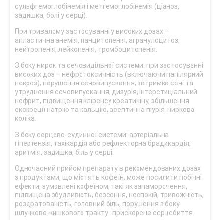
сульфгемоглобінемія і метгемоглобінемія (ціаноз,
задишка, болі у серці).
При тривалому застосуванні у високих дозах –
апластична анемія, панцитопенія, агранулоцитоз,
нейтропенія, лейкопенія, тромбоцитопенія.
З боку нирок та сечовидільної системи: при застосуванні
високих доз – нефротоксичність (включаючи папілярний
некроз), порушення сечовипускання, затримка сечі та
утруднення сечовипускання, дизурія, інтерстиціальний
нефрит, підвищення кліренсу креатиніну, збільшення
екскреції натрію та кальцію, асептична піурія, ниркова
коліка.
З боку серцево-судинної системи: артеріальна
гіпертензія, тахікардія або рефлекторна брадикардія,
аритмія, задишка, біль у серці.
Одночасний прийом препарату в рекомендованих дозах
з продуктами, що містять кофеїн, може посилити побічні
ефекти, зумовлені кофеїном, такі як запаморочення,
підвищена збудливість, безсоння, неспокій, тривожність,
роздратованість, головний біль, порушення з боку
шлунково-кишкового тракту і прискорене серцебиття.