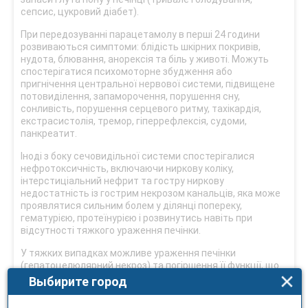
сепсис, цукровий діабет).
При передозуванні парацетамолу в перші 24 години
розвиваються симптоми: блідість шкірних покривів,
нудота, блювання, анорексія та біль у животі. Можуть
спостерігатися психомоторне збудження або
пригнічення центральної нервової системи, підвищене
потовиділення, запаморочення, порушення сну,
сонливість, порушення серцевого ритму, тахікардія,
екстрасистолія, тремор, гіперрефлексія, судоми,
панкреатит.
Іноді з боку сечовидільної системи спостерігалися
нефротоксичність, включаючи ниркову коліку,
інтерстиціальний нефрит та гостру ниркову
недостатність із гострим некрозом канальців, яка може
проявлятися сильним болем у ділянці попереку,
гематурією, протеїнурією і розвинутись навіть при
відсутності тяжкого ураження печінки.
У тяжких випадках можливе ураження печінки
(гепатоцелюлярний некроз) та погіршення її функції, що
може прогресувати до печінкової енцефалопатії,
Выбирите город
печінкової коми, набряку мозку та мати летальний
наслідок. Перші клінічні і біохімічні ознаки ураження