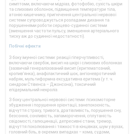
симптоми, включаючи мідріаз, фотофобію, сухість шкіри
та слизових оболонок, підвищення температури тіла,
атонію кишечнику; пригнічення центральної нервової
системи супроводжується розладами дихання та
порушеннями роботи серцево-судинної системи
(зменшення частоти пульсу, зменшення артеріального
тиску аж до судинної недостатності).
Побічні ефекти
З боку імунної системи: реакції гіперчутливості,
включаючи свербіж, висип на шкірі і слизових оболонках
(зазвичай генералізований висип (еритематозний,
кропив’янка), анафілактичний шок, ангіоневротичний
набряк, мультиформна ексудативна еритема (у т. ч.
синдром Стівенса – Джонсона), токсичний
епідермальний некроліз.
З боку центральної нервової системи: психомоторне
збудження і порушення орієнтації, занепокоєність,
відчуття страху, тривога, дратівливість, порушення сну,
безсоння, сонливість, запаморочення, сплутаність
свідомості, галюцинації, депресивні стани, тремор,
відчуття поколювання і тяжкості в кінцівках, шум у вухах,
головний біль, в окремих випадках – кома, судоми,