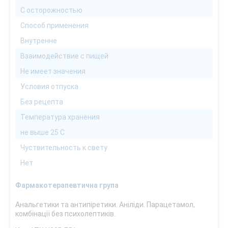
С осторожностью
Способ применения
Внутренне
Взаимодействие с пищей
Не имеет значения
Условия отпуска
Без рецепта
Температура хранения
не выше 25 С
Чуствительность к свету
Нет
Фармакотерапевтична група
Анальгетики та антипіретики. Аніліди. Парацетамол,
комбінації без психолептиків.