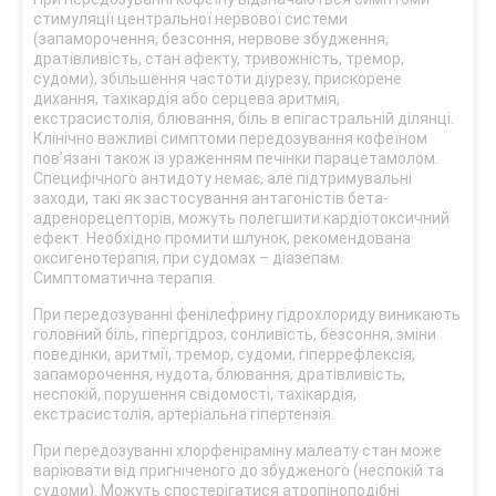
стимуляції центральної нервової системи
(запаморочення, безсоння, нервове збудження,
дратівливість, стан афекту, тривожність, тремор,
судоми), збільшення частоти діурезу, прискорене
дихання, тахікардія або серцева аритмія,
екстрасистолія, блювання, біль в епігастральній ділянці.
Клінічно важливі симптоми передозування кофеїном
пов’язані також із ураженням печінки парацетамолом.
Специфічного антидоту немає, але підтримувальні
заходи, такі як застосування антагоністів бета-
адренорецепторів, можуть полегшити кардіотоксичний
ефект. Необхідно промити шлунок, рекомендована
оксигенотерапія, при судомах – діазепам.
Симптоматична терапія.
При передозуванні фенілефрину гідрохлориду виникають
головний біль, гіпергідроз, сонливість, безсоння, зміни
поведінки, аритмії, тремор, судоми, гіперрефлексія,
запаморочення, нудота, блювання, дратівливість,
неспокій, порушення свідомості, тахікардія,
екстрасистолія, артеріальна гіпертензія.
При передозуванні хлорфеніраміну малеату стан може
варіювати від пригніченого до збудженого (неспокій та
судоми). Можуть спостерігатися атропіноподібні