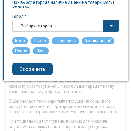
При выборе города наличие и цены на товары могут
печінки можуть з’явитися через 12–48 годин після
меняться!
передозування. Можуть виникати порушення
метаболізму глюкози, гіпокаліємія та метаболічний
Город *
ацидоз (включаючи лактоацидоз), підвищення
активності печінкових трансаміназ, підвищення рівня
-- Выбирите город --
білірубіну та збільшення протромбінового індексу,
крововиливи. У дитини ураження печінки може
розвинутися після застосування понад 150 мг/кг маси
Киев
Львов
Тернополь
Хмельницкий
тіла, у дорослих – після застосування 10 г парацетамолу.
Ровно
Луцк
У пацієнтів з факторами ризику (тривале лікування
карбамазепіном, фенобарбіталом, фенітоїном,
примідоном, рифампіцином, звіробоєм або іншими
Сохранить
лікарськими засобами, що індукують ферменти печінки;
алкоголізм; глутатіонова кахексія (розлади травлення,
муковісцидоз, ВІЛ-інфекція, голодування,
кахексія)) застосування 5 г або більше парацетамолу
може призвести до ураження печінки.
Відзначалася також аритмія (порушення серцевого
ритму) та панкреатит. При прийомі великих доз з боку
центральної нервової системи – порушення орієнтації.
При тривалому застосуванні високих доз можливі
апластична анемія, панцитопенія, агранулоцитоз,