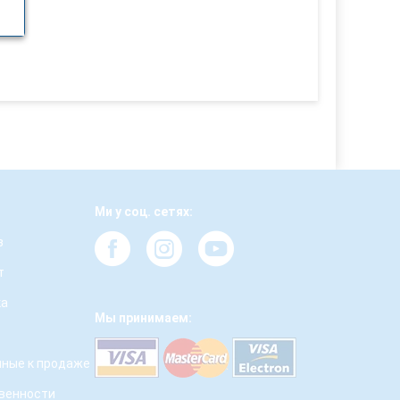
Ми у соц. сетях:
з
т
ка
Мы принимаем:
ные к продаже
твенности