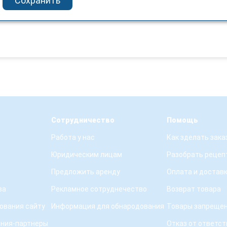
Сохранить
Сотрудничество
Помощь
Работа у нас
Как зделать зака
Юридическим лицам
Разобрать рецеп
Предложить аренду
Оплата и достав
ва
Рекламное сотруднечество
Возврат товара
ования сайту
Информация для обнародования
Товары запрещен
ения-партнеры
Отказ от ответс