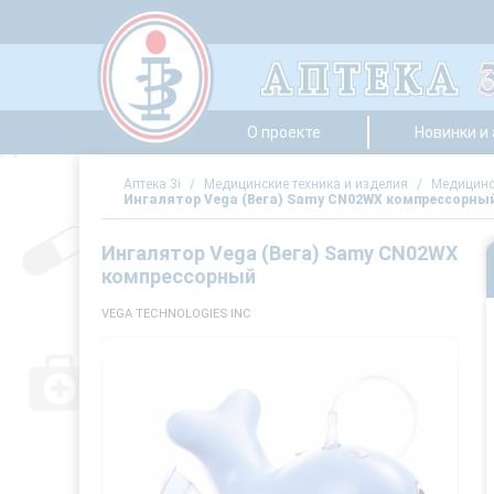
О проекте
Новинки и
Аптека 3i
/
Медицинские техника и изделия
/
Медицинс
Ингалятор Vega (Вега) Samy CN02WX компрессорны
Ингалятор Vega (Вега) Samy CN02WX
компрессорный
VEGA TECHNOLOGIES INC