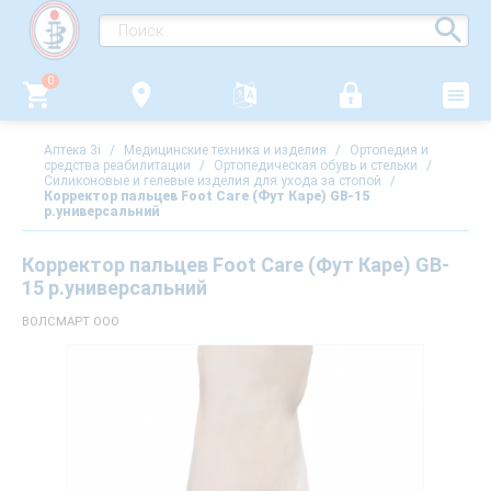
0
Аптека 3i
/
Медицинские техника и изделия
/
Ортопедия и
средства реабилитации
/
Ортопедическая обувь и стельки
/
Силиконовые и гелевые изделия для ухода за стопой
/
Корректор пальцев Foot Care (Фут Каре) GB-15
р.универсальний
Корректор пальцев Foot Care (Фут Каре) GB-
15 р.универсальний
ВОЛСМАРТ ООО