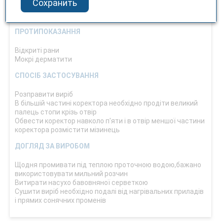
Сохранить
Зняття больових та неприємних відчуттів під час ходьби
Мозолі та натоптиші
ПРОТИПОКАЗАННЯ
Відкриті рани
Мокрі дерматити
СПОСІБ ЗАСТОСУВАННЯ
Розправити виріб
В більшій частині коректора необхідно продіти великий
палець стопи крізь отвір
Обвести коректор навколо п'яти і в отвір меншої частини
коректора розмістити мізинець
ДОГЛЯД ЗА ВИРОБОМ
Щодня промивати під теплою проточною водою,бажано
використовувати мильний розчин
Витирати насухо бавовняної серветкою
Сушити виріб необхідно подалі від нагрівальних приладів
і прямих сонячних променів