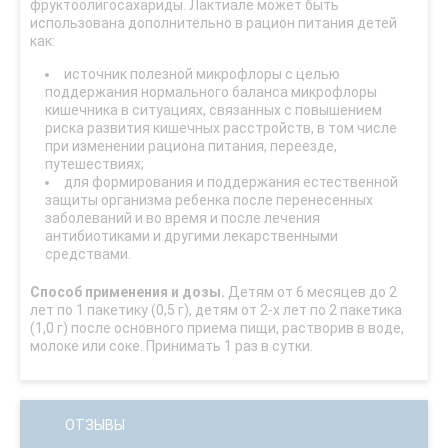
фруктоолигосахариды. Лактиале может быть
использована дополнительно в рацион питания детей
как:
источник полезной микрофлоры с целью
поддержания нормального баланса микрофлоры
кишечника в ситуациях, связанных с повышением
риска развития кишечных расстройств, в том числе
при изменении рациона питания, переезде,
путешествиях;
для формирования и поддержания естественной
защиты организма ребенка после перенесенных
заболеваний и во время и после лечения
антибиотиками и другими лекарственными
средствами.
Способ применения и дозы.
Детям от 6 месяцев до 2
лет по 1 пакетику (0,5 г), детям от 2-х лет по 2 пакетика
(1,0 г) после основного приема пищи, растворив в воде,
молоке или соке. Принимать 1 раз в сутки.
ОТЗЫВЫ