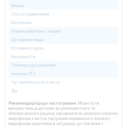
Можно
Способ применения
Внутренне
Взаимодействие с пищей
До приема пищи
Условия отпуска
Без рецепта
Температура хранения
не выше 25 С
Чуствительность к свету
Да
Рекомендації щодо застосування.
Може бути
використана додатково до різноманітного та
збалансованого раціону харчування як джерело корисної
мікрофлори з метою підтримки нормального балансу
мікрофлори кишечнику в ситуаціях, що пов'язані з