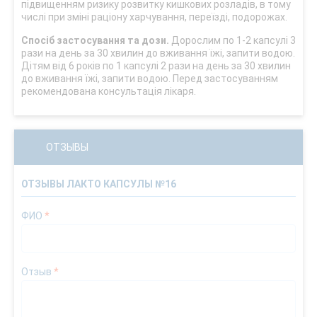
підвищенням ризику розвитку кишкових розладів, в тому
числі при зміні раціону харчування, переїзді, подорожах.
Спосіб застосування та дози.
Дорослим по 1-2 капсулі 3
рази на день за 30 хвилин до вживання їжі, запити водою.
Дітям від 6 років по 1 капсулі 2 рази на день за 30 хвилин
до вживання їжі, запити водою. Перед застосуванням
рекомендована консультація лікаря.
ОТЗЫВЫ
ОТЗЫВЫ ЛАКТО КАПСУЛЫ №16
ФИО
*
Отзыв
*