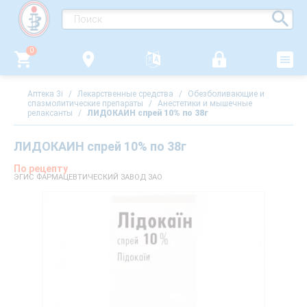
0
Аптека 3i
/
Лекарственные средства
/
Обезболивающие и
спазмолитические препараты
/
Анестетики и мышечные
релаксанты
/
ЛИДОКАИН спрей 10% по 38г
ЛИДОКАИН спрей 10% по 38г
По рецепту
ЭГИС ФАРМАЦЕВТИЧЕСКИЙ ЗАВОД ЗАО