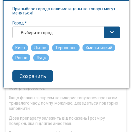
Чуствительность к свету
При выборе города наличие и цены на товары могут
меняться!
Нет
Город *
Фармакотерапевтична група
-- Выбирите город --
Препарати для місцевої анестезії. Код АТХ D04A B01.
Киев
Львов
Тернополь
Хмельницкий
Спосіб застосування та дози
Ровно
Луцк
Для зовнішнього застосування.
Зніміть ковпачок, приєднайте клапан-дозатор і перед
Сохранить
першим застосуванням заповніть помпу флакону
розчином (натисніть кілька разів на помпу до появи у
повітрі аерозолю).
Якщо флакон зі спреєм не використовувався протягом
тривалого часу, помпу, можливо, доведеться повторно
заповнити.
Доза препарату залежить від показань і розміру
поверхні, яка підлягає анестезії.