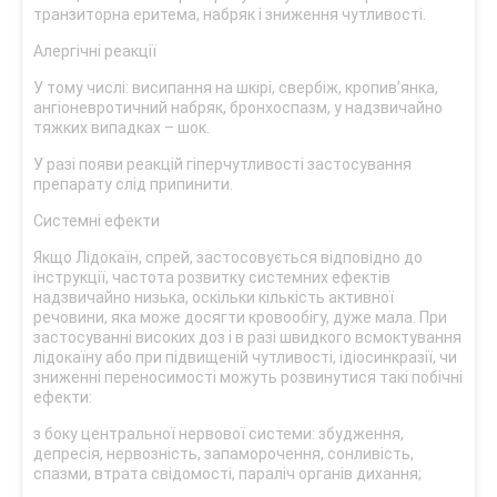
транзиторна еритема, набряк і зниження чутливості.
Алергічні реакції
У тому числі: висипання на шкірі, свербіж, кропив’янка,
ангіоневротичний набряк, бронхоспазм, у надзвичайно
тяжких випадках – шок.
У разі появи реакцій гіперчутливості застосування
препарату слід припинити.
Системні ефекти
Якщо Лідокаїн, спрей, застосовується відповідно до
інструкції, частота розвитку системних ефектів
надзвичайно низька, оскільки кількість активної
речовини, яка може досягти кровообігу, дуже мала. При
застосуванні високих доз і в разі швидкого всмоктування
лідокаїну або при підвищеній чутливості, ідіосинкразії, чи
зниженні переносимості можуть розвинутися такі побічні
ефекти:
з боку центральної нервової системи: збудження,
депресія, нервозність, запаморочення, сонливість,
спазми, втрата свідомості, параліч органів дихання;