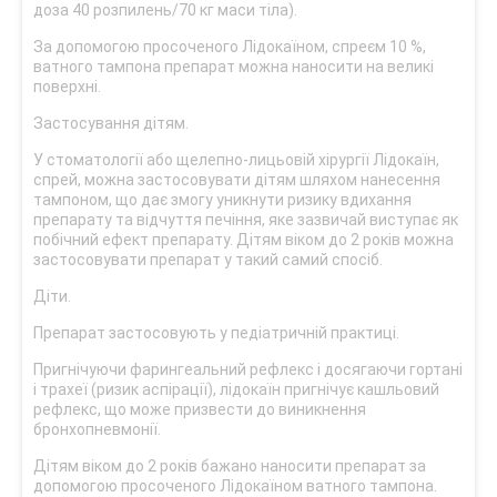
доза 40 розпилень/70 кг маси тіла).
За допомогою просоченого Лідокаїном, спреєм 10 %,
ватного тампона препарат можна наносити на великі
поверхні.
Застосування дітям.
У стоматології або щелепно-лицьовій хірургії Лідокаїн,
спрей, можна застосовувати дітям шляхом нанесення
тампоном, що дає змогу уникнути ризику вдихання
препарату та відчуття печіння, яке зазвичай виступає як
побічний ефект препарату. Дітям віком до 2 років можна
застосовувати препарат у такий самий спосіб.
Діти.
Препарат застосовують у педіатричній практиці.
Пригнічуючи фарингеальний рефлекс і досягаючи гортані
і трахеї (ризик аспірації), лідокаїн пригнічує кашльовий
рефлекс, що може призвести до виникнення
бронхопневмонії.
Дітям віком до 2 років бажано наносити препарат за
допомогою просоченого Лідокаїном ватного тампона.