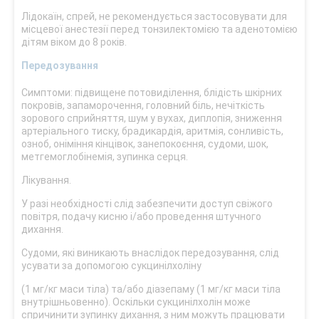
Лідокаїн, спрей, не рекомендується застосовувати для
місцевої анестезії перед тонзилектомією та аденотомією
дітям віком до 8 років.
Передозування
Симптоми: підвищене потовиділення, блідість шкірних
покровів, запаморочення, головний біль, нечіткість
зорового сприйняття, шум у вухах, диплопія, зниження
артеріального тиску, брадикардія, аритмія, сонливість,
озноб, оніміння кінцівок, занепокоєння, судоми, шок,
метгемоглобінемія, зупинка серця.
Лікування.
У разі необхідності слід забезпечити доступ свіжого
повітря, подачу кисню і/або проведення штучного
дихання.
Судоми, які виникають внаслідок передозування, слід
усувати за допомогою сукцинілхоліну
(1 мг/кг маси тіла) та/або діазепаму (1 мг/кг маси тіла
внутрішньовенно). Оскільки сукцинілхолін може
спричинити зупинку дихання, з ним можуть працювати