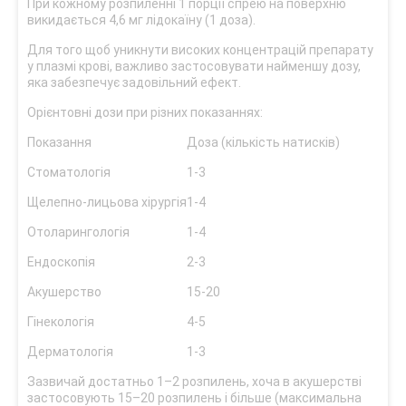
При кожному розпиленні 1 порції спрею на поверхню
викидається 4,6 мг лідокаїну (1 доза).
Для того щоб уникнути високих концентрацій препарату
у плазмі крові, важливо застосовувати найменшу дозу,
яка забезпечує задовільний ефект.
Орієнтовні дози при різних показаннях:
Показання
Доза (кількість натисків)
Стоматологія
1-3
Щелепно-лицьова хірургія
1-4
Отоларингологія
1-4
Ендоскопія
2-3
Акушерство
15-20
Гінекологія
4-5
Дерматологія
1-3
Зазвичай достатньо 1–2 розпилень, хоча в акушерстві
застосовують 15–20 розпилень і більше (максимальна