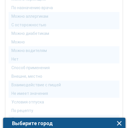
По назначению врача
Можно аллергикам
С осторожностью
Можно диабетикам
Можно
Можно водителям
Нет
Способ применения
Внешне, местно
Взаимодействие с пищей
Не имеет значения
Условия отпуска
По рецепту
Температура хранения
Выбирите город
не выше 25 С