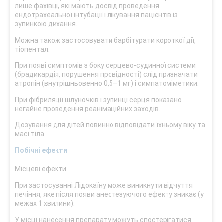
лише фахівці, які мають досвід проведення
ендотрахеальної інтубації і лікування пацієнтів із
зупинкою дихання.
Можна також застосовувати барбітурати короткої дії,
тіопентал.
При появі симптомів з боку серцево-судинної системи
(брадикардія, порушення провідності) слід призначати
атропін (внутрішньовенно 0,5–1 мг) і симпатоміметики.
При фібриляції шлуночків і зупинці серця показано
негайне проведення реанімаційних заходів.
Дозування для дітей повинно відповідати їхньому віку та
масі тіла.
Побічні ефекти
Місцеві ефекти
При застосуванні Лідокаїну може виникнути відчуття
печіння, яке після появи анестезуючого ефекту зникає (у
межах 1 хвилини).
У місці нанесення препарату можуть спостерігатися