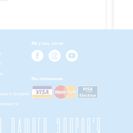
Ми у соц. сетях:
з
т
ка
Мы принимаем:
ные к продаже
твенности