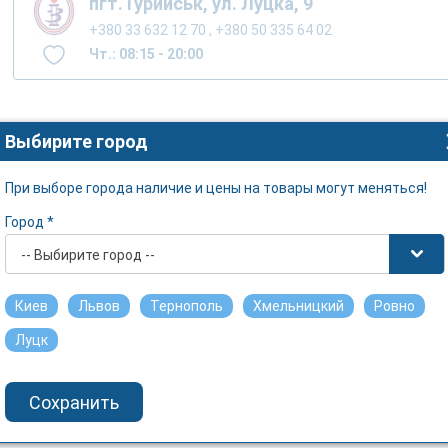
пгт.Турийськ, ул. Луцка, 9
+380 33 632 12 70 , +380 50 335 64 02
Чт.: 08:15 - 20:00
Выбирите город
При выборе города наличие и цены на товары могут меняться!
Город *
-- Выбирите город --
Киев
Львов
Тернополь
Хмельницкий
Ровно
Луцк
Сохранить