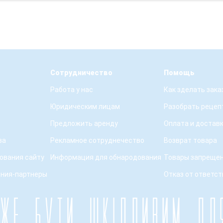
Сотрудничество
Помощь
Работа у нас
Как зделать зака
Юридическим лицам
Разобрать рецеп
Предложить аренду
Оплата и достав
ва
Рекламное сотруднечество
Возврат товара
ования сайту
Информация для обнародования
Товары запрещен
ения-партнеры
Отказ от ответс