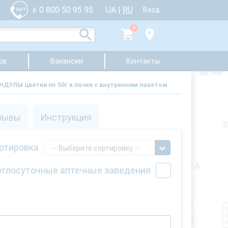
UA
|
RU
0 800 50 95 95
Вход
0
ов
Вакансии
Контакты
ДУЛЫ цветки по 50г в пачке с внутренним пакетом
зывы
Инструкция
ртировка
-- Выберите сортировку --
углосуточные аптечные заведения