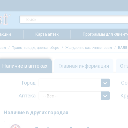
 акции
Карта аптек
Программы для клиент
равы
/
Травы, плоды, цветки, сборы
/
Желудочно-кишечные травы
/
КАЛЕН
Наличие в аптеках
Главная информация
От
Город
Со
Аптека
Кр
-- Все --
Наличие в других городах