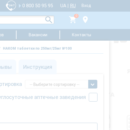
UA
|
RU
0 800 50 95 95
Вход
0
ов
Вакансии
Контакты
/
НАКОМ таблетки по 250мг/25мг №100
зывы
Инструкция
ртировка
-- Выберите сортировку --
углосуточные аптечные заведения