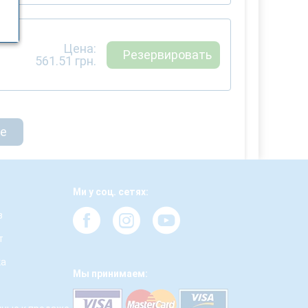
Цена:
Резервировать
561.51
грн.
ще
Ми у соц. сетях:
з
т
ка
Мы принимаем: