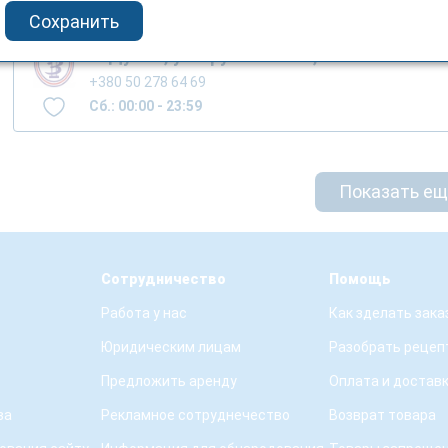
Сохранить
м.Дубно, ул. Грушевского, 174
+380 50 278 64 69
Сб.: 00:00 - 23:59
Показать е
Сотрудничество
Помощь
Работа у нас
Как зделать зака
Юридическим лицам
Разобрать рецеп
Предложить аренду
Оплата и достав
ва
Рекламное сотруднечество
Возврат товара