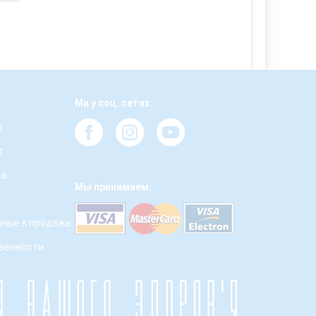
Ми у соц. сетях:
з
т
ка
Мы принимаем:
ные к продаже
твенности