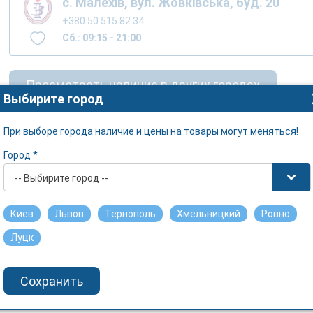
с. Малехів, вул. Жовківська, буд. 20
+380 50 515 82 34
Сб.: 09:15 - 21:00
Просмотреть наличие в других городах
Выбирите город
При выборе города наличие и цены на товары могут меняться!
Город *
-- Выбирите город --
Киев
Львов
Тернополь
Хмельницкий
Ровно
Луцк
Сохранить