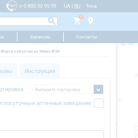
UA
|
RU
0 800 50 95 95
Вход
0
ов
Вакансии
Контакты
Форте таблетки по 550мг №20
зывы
Инструкция
ртировка
-- Выберите сортировку --
углосуточные аптечные заведения