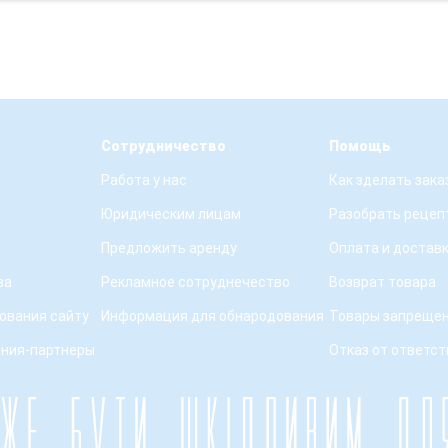
Сотрудничество
Помощь
Работа у нас
Как зделать зака
Юридическим лицам
Разобрать рецеп
Предложить аренду
Оплата и достав
ва
Рекламное сотруднечество
Возврат товара
ования сайту
Информация для обнародования
Товары запрещен
ения-партнеры
Отказ от ответс