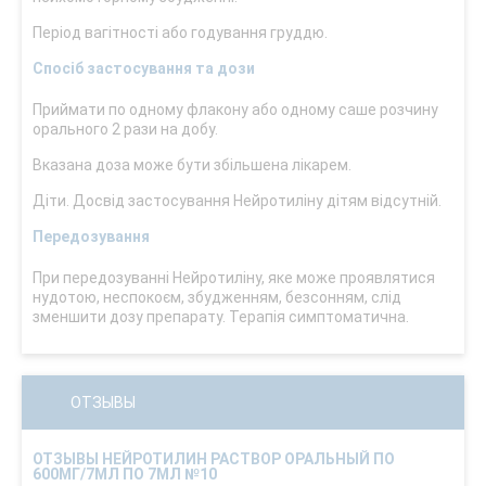
Період вагітності або годування груддю.
Спосіб застосування та дози
Приймати по одному флакону або одному саше розчину
орального 2 рази на добу.
Вказана доза може бути збільшена лікарем.
Діти. Досвід застосування Нейротиліну дітям відсутній.
Передозування
При передозуванні Нейротиліну, яке може проявлятися
нудотою, неспокоєм, збудженням, безсонням, слід
зменшити дозу препарату. Терапія симптоматична.
ОТЗЫВЫ
ОТЗЫВЫ НЕЙРОТИЛИН РАСТВОР ОРАЛЬНЫЙ ПО
600МГ/7МЛ ПО 7МЛ №10