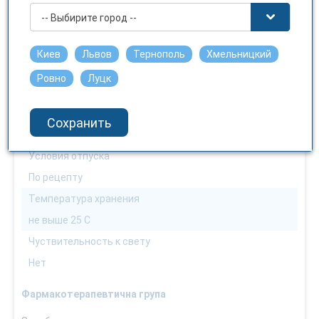
С осторожностью
-- Выбирите город --
Можно водителям
Можно
Киев
Львов
Тернополь
Хмельницкий
Способ применения
Ровно
Луцк
Внутренне
Взаимодействие с пищей
Сохранить
Не имеет значения
Условия отпуска
По рецепту
Температура хранения
не выше 25 С
Чуствительность к свету
Нет
Фармакотерапевтична група