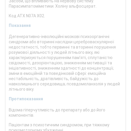
Засоби, що впливають на нервову систему.
Парасимпатоміметики. Холіну альфосцерат.
Код АТХ N07A X02.
Показання
Дегенеративно-інволюційні мозкові психоорганічні
синдроми або вторинні наслідки цереброваскулярної
недостатності, тобто первинні та вторинні порушення
розумової діяльності у людей літнього віку, які
характеризуються порушенням пам’яті, сплутаністю
свідомості, дезорієнтацією, зниженням мотивації та
ініціативності, зниженням здатності до концентрації;
зміни в емоційній та поведінковій сфері: емоційна
нестабільність, дратівливість, байдужість до
навколишнього середовища; псевдомеланхолія у людей
літнього віку.
Протипоказання
Відома гіперчутливість до препарату або до його
компонентів.
Пацієнтам з психотичним синдромом, при тяжкому
психомоторному збудженні.