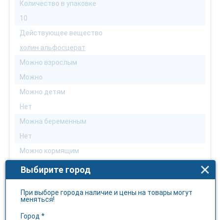
Количество в упаковке
10
Действующее вещество
холин альфосцерат
Можно взрослым
Можно
Можно детям
Нет
Можна беременным
Нет
Можно кормящим
Нет
Выбирите город
Можно аллергикам
При выборе города наличие и цены на товары могут
С осторожностью
меняться!
Можно диабетикам
Город *