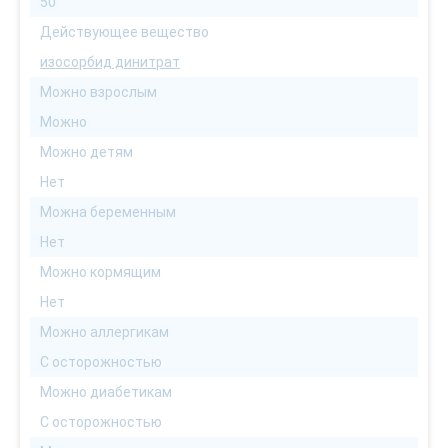
50
Действующее вещество
изосорбид динитрат
Можно взрослым
Можно
Можно детям
Нет
Можна беременным
Нет
Можно кормящим
Нет
Можно аллергикам
С осторожностью
Можно диабетикам
С осторожностью