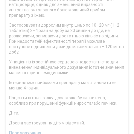
натщесерце, однак для зменшення виразності
«нітратного» головного болю можливий прийом
препарату з їжею.
Застосовувати дорослим внутрішньо по 10–20 мг (1–2
таблетки) 3–4 рази на добу за 30 хвилин до їди, не
розжовуючи, запиваючи достатньою кількістю рідини.
При недостатній ефективності терапії можливе
поступове підвищення дози до максимальної – 120 мг на
добу.
У пацієнтів із застійною серцевою недостатністю для
визначення індивідуального дозування істотне значення
має моніторинг гемодинаміки.
Інтервал між прийомами препарату має становити не
менше 4 годин.
Пацієнти літнього віку: доза може бути знижена,
особливо при порушенні функції нирок та/або печінки.
Діти.
Досвід застосування дітям відсутній.
Передозування