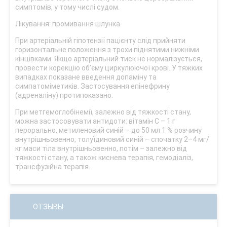
симптомів, у тому числі судом.
Лікування: промивання шлунка.
При артеріальній гіпотензії пацієнту слід прийняти
горизонтальне положення з трохи піднятими нижніми
кінцівками. Якщо артеріальний тиск не нормалізується,
провести корекцію об’єму циркулюючої крові. У тяжких
випадках показане введення допаміну та
симпатоміметиків. Застосування епінефрину
(адреналіну) протипоказано.
При метгемоглобінемії, залежно від тяжкості стану,
можна застосовувати антидоти: вітамін С – 1 г
перорально, метиленовий синій – до 50 мл 1 % розчину
внутрішньовенно, толуїдиновий синій – спочатку 2–4 мг/
кг маси тіла внутрішньовенно, потім – залежно від
тяжкості стану, а також киснева терапія, гемодіаліз,
трансфузійна терапія.
ОТЗЫВЫ