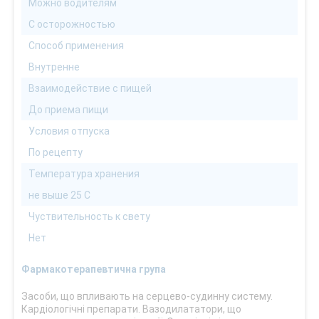
Можно водителям
С осторожностью
Способ применения
Внутренне
Взаимодействие с пищей
До приема пищи
Условия отпуска
По рецепту
Температура хранения
не выше 25 С
Чуствительность к свету
Нет
Фармакотерапевтична група
Засоби, що впливають на серцево-судинну систему.
Кардіологічні препарати. Вазодилататори, що