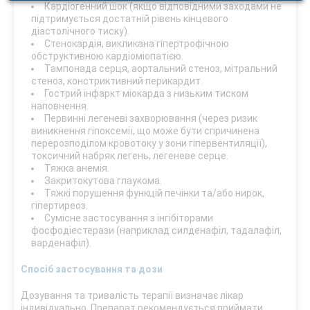
Кардіогенний шок (якщо відповідними заходами не
підтримується достатній рівень кінцевого
діастолічного тиску).
Стенокардія, викликана гіпертрофічною
обструктивною кардіоміопатією.
Тампонада серця, аортальний стеноз, мітральний
стеноз, констриктивний перикардит.
Гострий інфаркт міокарда з низьким тиском
наповнення.
Первинні легеневі захворювання (через ризик
виникнення гіпоксемії, що може бути спричинена
перерозподілом кровотоку у зони гіпервентиляції),
токсичний набряк легень, легеневе серце.
Тяжка анемія.
Закритокутова глаукома.
Тяжкі порушення функцій печінки та/або нирок,
гіпертиреоз.
Сумісне застосування з інгібіторами
фосфодіестерази (наприклад силденафіл, тадалафіл,
варденафіл).
Спосіб застосування та дози
Дозування та тривалість терапії визначає лікар
індивідуально. Препарат рекомендується приймати