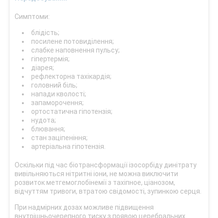
Симптоми:
блідість;
посилене потовиділення;
слабке наповнення пульсу;
гіпертермія;
діарея;
рефлекторна тахікардія;
головний біль;
напади кволості;
запаморочення;
ортостатична гіпотензія;
нудота;
блювання;
стан заціпеніння;
артеріальна гіпотензія.
Оскільки під час біотрансформації ізосорбіду динітрату
вивільняються нітритні іони, не можна виключити
розвиток метгемоглобінемії з тахіпное, ціанозом,
відчуттям тривоги, втратою свідомості, зупинкою серця.
При надмірних дозах можливе підвищення
внутрішньочерепного тиску з появою церебральних