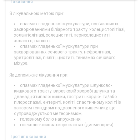
Показання
З лікувальною метою при:
спазмах гладенької мускулатури, пов’язаних із
захворюваннями біліарного тракту: холецистолітіазі,
холангіолітіазі, холециститі, перихолециститі,
холангіті, папіліті;
спазмах гладенької мускулатури при
захворюваннях сечового тракту: нефролітіазі,
уретролітіазі, пієліті, циститі, тенезмах сечового
міхура.
Як допоміжне лікування при:
спазмах гладенької мускулатури шлунково-
кишкового тракту: виразковій хворобі шлунка та
дванадцятипалої кишки, гастриті, кардіо- та/або
пілороспазмі, ентериті, коліті, спастичному коліті із
запором і синдромі подразненого кишечнику, що
супроводжується метеоризмом;
головному болю напруження;
гінекологічних захворюваннях (дисменорея).
Протипоказання