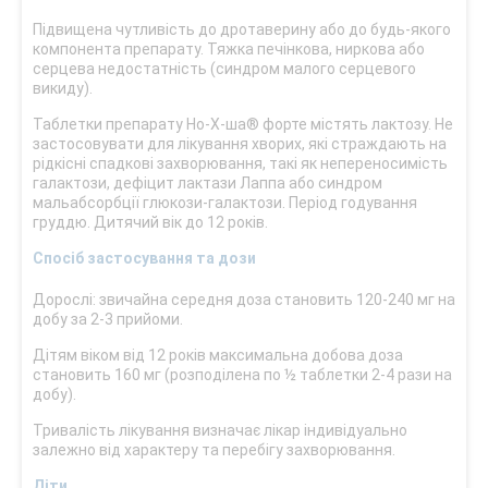
Підвищена чутливість до дротаверину або до будь-якого
компонента препарату. Тяжка печінкова, ниркова або
серцева недостатність (синдром малого серцевого
викиду).
Таблетки препарату Но-Х-ша® форте містять лактозу. Не
застосовувати для лікування хворих, які страждають на
рідкісні спадкові захворювання, такі як непереносимість
галактози, дефіцит лактази Лаппа або синдром
мальабсорбції глюкози-галактози. Період годування
груддю. Дитячий вік до 12 років.
Спосіб застосування та дози
Дорослі: звичайна середня доза становить 120-240 мг на
добу за 2-3 прийоми.
Дітям віком від 12 років максимальна добова доза
становить 160 мг (розподілена по ½ таблетки 2-4 рази на
добу).
Тривалість лікування визначає лікар індивідуально
залежно від характеру та перебігу захворювання.
Діти