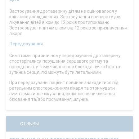
Застосування дротаверину дітям не оцінювалося у
клінічних дослідженнях. Застосування препарату для
лікування дітей віком до 12 років протипоказано.
Застосовувати дітям віком від 12 років за призначенням
лікаря.
Передозування
Симптоми: при значному передозуванні дротаверину
спостерігалися порушення серцевого ритму та
провідності, у тому числі повна блокада пучка Гіса та
зупинка серця, які можуть бути летальними.
При передозуванні пацієнт повинен знаходитися під
ретельним спостереженням лікаря та отримувати
симптоматичне лікування, включаючи викликання
блювання та/або промивання шлунка.
ОТЗЫВЫ