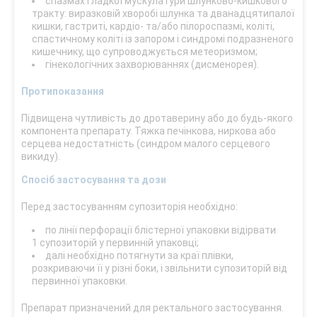
спазмах гладкої мускулатури шлунково-кишкового
тракту: виразковій хворобі шлунка та дванадцятипалої
кишки, гастриті, кардіо- та/або пілороспазмі, коліті,
спастичному коліті із запором і синдромі подразненого
кишечнику, що супроводжується метеоризмом;
гінекологічних захворюваннях (дисменорея).
Протипоказання
Підвищена чутливість до дротаверину або до будь-якого
компонента препарату. Тяжка печінкова, ниркова або
серцева недостатність (синдром малого серцевого
викиду).
Спосіб застосування та дози
Перед застосуванням супозиторія необхідно:
по лінії перфорації блістерної упаковки відірвати
1 супозиторій у первинній упаковці;
далі необхідно потягнути за краї плівки,
розкриваючи її у різні боки, і звільнити супозиторій від
первинної упаковки.
Препарат призначений для ректального застосування.