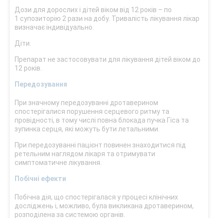
Дози для дорослих і дітей віком від 12 років – по
1 супозиторію 2 рази на добу. Тривалість лікування лікар
визначає індивідуально.
Діти.
Препарат не застосовувати для лікування дітей віком до
12 років.
Передозування
При значному передозуванні дротаверином
спостерігалися порушення серцевого ритму та
провідності, в тому числі повна блокада пучка Гіса та
зупинка серця, які можуть бути летальними.
При передозуванні пацієнт повинен знаходитися під
ретельним наглядом лікаря та отримувати
симптоматичне лікування.
Побічні ефекти
Побічна дія, що спостерігалася у процесі клінічних
досліджень і, можливо, була викликана дротаверином,
розподілена за системою органів.