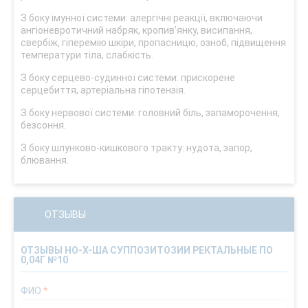
З боку імунної системи: алергічні реакції, включаючи
ангіоневротичний набряк, кропив’янку, висипання,
свербіж, гіперемію шкіри, пропасницю, озноб, підвищення
температури тіла, слабкість.
З боку серцево-судинної системи: прискорене
серцебиття, артеріальна гіпотензія.
З боку нервової системи: головний біль, запаморочення,
безсоння.
З боку шлунково-кишкового тракту: нудота, запор,
блювання.
ОТЗЫВЫ
ОТЗЫВЫ НО-Х-ША СУППОЗИТОЗИИ РЕКТАЛЬНЫЕ ПО
0,04Г №10
ФИО
*