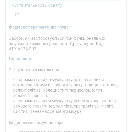
Чуствительность к свету
Нет
Фармакотерапевтична група
Засоби, які застосовуються при функціональних
шлунково-кишкових розладах. Дротаверин. Код
АТХ А0ЗА D02
Показання
З лікувальною метою при:
спазмах гладкої мускулатури, пов’язаних із
захворюваннями біліарного тракту: холецистолітіазі,
холангіолітіазі, холециститі, перихолециститі,
холангіті, папіліті;
спазмах гладкої мускулатури при захворюваннях
сечового тракту: нефролітіазі, уретролітіазі, пієліті,
циститі, тенезмах сечового міхура.
Як допоміжне лікування при: