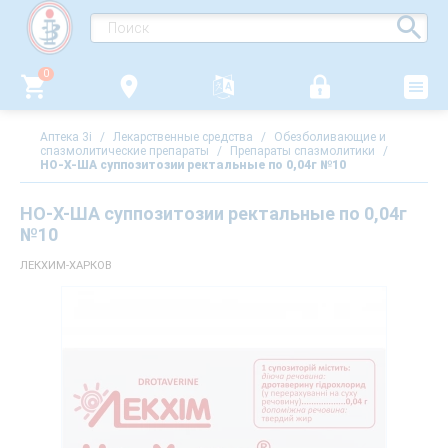
0
Аптека 3i
/
Лекарственные средства
/
Обезболивающие и
спазмолитические препараты
/
Препараты спазмолитики
/
НО-Х-ША суппозитозии ректальные по 0,04г №10
НО-Х-ША суппозитозии ректальные по 0,04г
№10
ЛЕКХИМ-ХАРКОВ