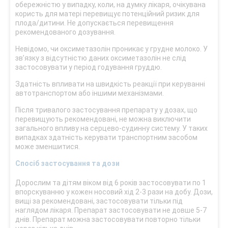
обережністю у випадку, коли, на думку лікаря, очікувана
користь для матері перевищує потенційний ризик для
плода/дитини. Не допускається перевищення
рекомендованого дозування.
Невідомо, чи оксиметазолін проникає у грудне молоко. У
зв’язку з відсутністю даних оксиметазолін не слід
застосовувати у період годування груддю.
Здатність впливати на швидкість реакції при керуванні
автотранспортом або іншими механізмами.
Після тривалого застосування препарату у дозах, що
перевищують рекомендовані, не можна виключити
загального впливу на серцево-судинну систему. У таких
випадках здатність керувати транспортним засобом
може зменшитися.
Спосіб застосування та дози
Дорослим та дітям віком від 6 років застосовувати по 1
впорскуванню у кожен носовий хід 2‑3 рази на добу. Дози,
вищі за рекомендовані, застосовувати тільки під
наглядом лікаря. Препарат застосовувати не довше 5-7
днів. Препарат можна застосовувати повторно тільки