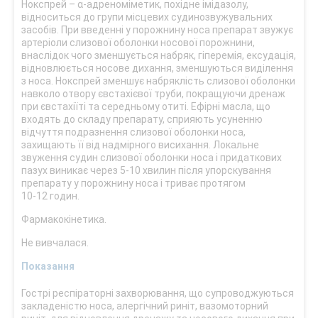
Нокспрей – α-адреноміметик, похідне імідазолу,
відноситься до групи місцевих судинозвужувальних
засобів. При введенні у порожнину носа препарат звужує
артеріоли слизової оболонки носової порожнини,
внаслідок чого зменшується набряк, гіперемія, ексудація,
відновлюється носове дихання, зменшуються виділення
з носа. Нокспрей зменшує набряклість слизової оболонки
навколо отвору євстахієвої труби, покращуючи дренаж
при євстахіїті та середньому отиті. Ефірні масла, що
входять до складу препарату, сприяють усуненню
відчуття подразнення слизової оболонки носа,
захищають її від надмірного висихання. Локальне
звуження судин слизової оболонки носа і придаткових
пазух виникає через 5-10 хвилин після упорскування
препарату у порожнину носа і триває протягом
10‑12 годин.
Фармакокінетика.
Не вивчалася.
Показання
Гострі респіраторні захворювання, що супроводжуються
закладеністю носа, алергічний риніт, вазомоторний