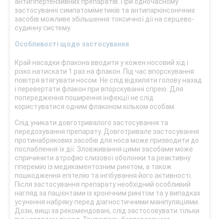
антигіпертензивних препаратів. При одночасному
застосуванні симпатоміметиків та антипаркінсонічних
засобів можливе збільшення токсичної дії на серцево-
судинну систему.
Особливості щодо застосування
Край насадки флакона вводити у кожен носовий хід і
різко натискати 1 раз на флакон. Під час впорскування
повітря втягувати носом. Не слід відхиляти голову назад
і перевертати флакон при впорскуванні спрею. Для
попередження поширення інфекції не слід
користуватися одним флаконом кільком особам.
Слід уникати довготривалого застосування та
передозування препарату. Довготривале застосування
протинабрякових засобів для носа може призводити до
послаблення їх дії. Зловживання цими засобами може
спричинити атрофію слизової оболонки та реактивну
гіперемію із медикаментозним ринітом, а також
пошкодження епітелію та інгібування його активності.
Після застосування препарату необхідний особливий
нагляд за пацієнтами із хронічним ринітом та у випадках
усунення набряку перед діагностичними маніпуляціями.
Дози, вищі за рекомендовані, слід застосовувати тільки