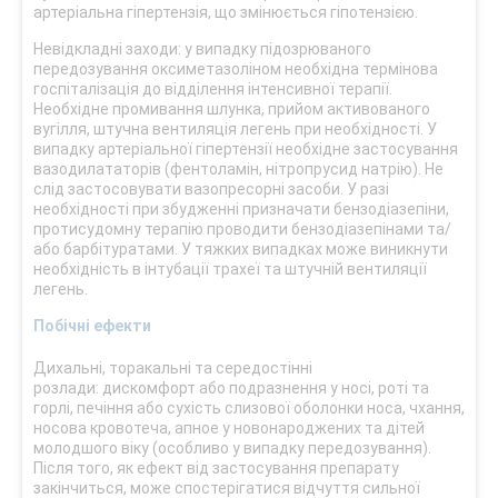
артеріальна гіпертензія, що змінюється гіпотензією.
Невідкладні заходи: у випадку підозрюваного
передозування оксиметазоліном необхідна термінова
госпіталізація до відділення інтенсивної терапії.
Необхідне промивання шлунка, прийом активованого
вугілля, штучна вентиляція легень при необхідності. У
випадку артеріальної гіпертензії необхідне застосування
вазодилататорів (фентоламін, нітропрусид натрію). Не
слід застосовувати вазопресорні засоби. У разі
необхідності при збудженні призначати бензодіазепіни,
протисудомну терапію проводити бензодіазепінами та/
або барбітуратами. У тяжких випадках може виникнути
необхідність в інтубації трахеї та штучній вентиляції
легень.
Побічні ефекти
Дихальні, торакальні та середостінні
розлади: дискомфорт або подразнення у носі, роті та
горлі, печіння або сухість слизової оболонки носа, чхання,
носова кровотеча, апное у новонароджених та дітей
молодшого віку (особливо у випадку передозування).
Після того, як ефект від застосування препарату
закінчиться, може спостерігатися відчуття сильної