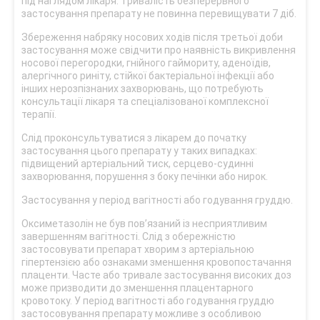
під наглядом лікаря. Тривалість безперервного
застосування препарату не повинна перевищувати 7 діб.
Збереження набряку носових ходів після третьої доби
застосування може свідчити про наявність викривлення
носової перегородки, гнійного гаймориту, аденоїдів,
алергічного риніту, стійкої бактеріальної інфекції або
інших нерозпізнаних захворювань, що потребують
консультації лікаря та спеціалізованої комплексної
терапії.
Слід проконсультуватися з лікарем до початку
застосування цього препарату у таких випадках:
підвищений артеріальний тиск, серцево-судинні
захворювання, порушення з боку печінки або нирок.
Застосування у період вагітності або годування груддю.
Оксиметазолін не був пов’язаний із несприятливим
завершенням вагітності. Слід з обережністю
застосовувати препарат хворим з артеріальною
гіпертензією або ознаками зменшення кровопостачання
плаценти. Часте або тривале застосування високих доз
може призводити до зменшення плацентарного
кровотоку. У період вагітності або годування груддю
застосовування препарату можливе з особливою