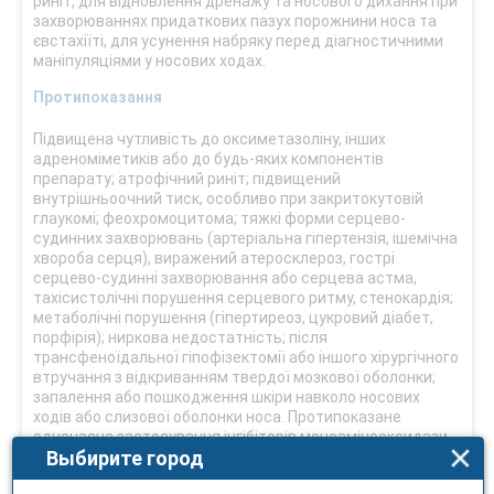
риніт, для відновлення дренажу та носового дихання при
захворюваннях придаткових пазух порожнини носа та
євстахіїті, для усунення набряку перед діагностичними
маніпуляціями у носових ходах.
Протипоказання
Підвищена чутливість до оксиметазоліну, інших
адреноміметиків або до будь-яких компонентів
препарату; атрофічний риніт; підвищений
внутрішньоочний тиск, особливо при закритокутовій
глаукомі; феохромоцитома; тяжкі форми серцево-
судинних захворювань (артеріальна гіпертензія, ішемічна
хвороба серця), виражений атеросклероз, гострі
серцево-судинні захворювання або серцева астма,
тахісистолічні порушення серцевого ритму, стенокардія;
метаболічні порушення (гіпертиреоз, цукровий діабет,
порфірія); ниркова недостатність; після
трансфеноїдальної гіпофізектомії або іншого хірургічного
втручання з відкриванням твердої мозкової оболонки;
запалення або пошкодження шкіри навколо носових
ходів або слизової оболонки носа. Протипоказане
одночасне застосування інгібіторів моноамінооксидази
Выбирите город
та протягом 2-х тижнів після припинення лікування
інгібіторами МАО, а також інших препаратів, що сприяють