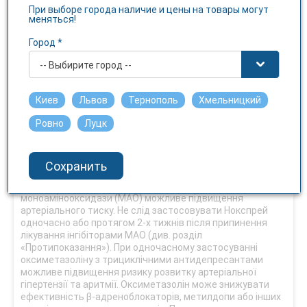
підвищенню артеріального тиску. Гіпертрофія простати.
При выборе города наличие и цены на товары могут
меняться!
Взаємодія з іншими лікарськими засобами та інші
види взаємодії
Город *
При застосуванні інших лікарських засобів до початку
-- Выбирите город --
лікування цим препаратом рекомендується звернутися
за консультацією до лікаря. Препарат не слід одночасно
застосовувати з іншими місцевими
Киев
Львов
Тернополь
Хмельницкий
судинозвужувальними засобами (при будь-якому шляху
Ровно
Луцк
введення останніх), з іншими назальними
деконгестантами, а також із трициклічними
антидепресантами, мапротиліном, оскільки можливе
підвищення артеріального тиску. Таке поєднане
Сохранить
застосування можливе лише після консультації з
лікарем. При одночасному застосуванні з інгібіторами
моноамінооксидази (МАО) можливе підвищення
артеріального тиску. Не слід застосовувати Нокспрей
одночасно або протягом 2-х тижнів після припинення
лікування інгібіторами МАО (див. розділ
«Протипоказання»). При одночасному застосуванні
оксиметазоліну з трициклічними антидепресантами
можливе підвищення ризику розвитку артеріальної
гіпертензії та аритмії. Оксиметазолін може знижувати
ефективність β‑адреноблокаторів, метилдопи або інших