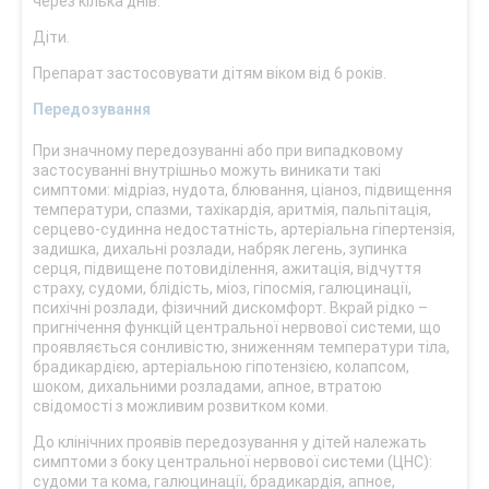
через кілька днів.
Діти.
Препарат застосовувати дітям віком від 6 років.
Передозування
При значному передозуванні або при випадковому
застосуванні внутрішньо можуть виникати такі
симптоми: мідріаз, нудота, блювання, ціаноз, підвищення
температури, спазми, тахікардія, аритмія, пальпітація,
серцево-судинна недостатність, артеріальна гіпертензія,
задишка, дихальні розлади, набряк легень, зупинка
серця, підвищене потовиділення, ажитація, відчуття
страху, судоми, блідість, міоз, гіпосмія, галюцинації,
психічні розлади, фізичний дискомфорт. Вкрай рідко –
пригнічення функцій центральної нервової системи, що
проявляється сонливістю, зниженням температури тіла,
брадикардією, артеріальною гіпотензією, колапсом,
шоком, дихальними розладами, апное, втратою
свідомості з можливим розвитком коми.
До клінічних проявів передозування у дітей належать
симптоми з боку центральної нервової системи (ЦНС):
судоми та кома, галюцинації, брадикардія, апное,