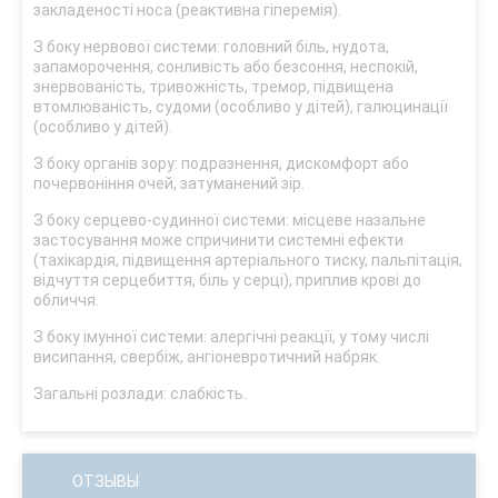
закладеності носа (реактивна гіперемія).
З боку нервової системи: головний біль, нудота,
запаморочення, сонливість або безсоння, неспокій,
знервованість, тривожність, тремор, підвищена
втомлюваність, судоми (особливо у дітей), галюцинації
(особливо у дітей).
З боку органів зору: подразнення, дискомфорт або
почервоніння очей, затуманений зір.
З боку серцево-судинної системи: місцеве назальне
застосування може спричинити системні ефекти
(тахікардія, підвищення артеріального тиску, пальпітація,
відчуття серцебиття, біль у серці), приплив крові до
обличчя.
З боку імунної системи: алергічні реакції, у тому числі
висипання, свербіж, ангіоневротичний набряк.
Загальні розлади: слабкість.
ОТЗЫВЫ