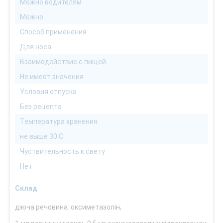
Можно водителям
Можно
Способ применения
Для носа
Взаимодействие с пищей
Не имеет значения
Условия отпуска
Без рецепта
Температура хранения
не выше 30 С
Чуствительность к свету
Нет
Склад
діюча речовина: оксиметазолін;