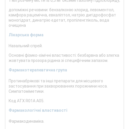
1 мл розчину містить 0,5 мг оксиметазоліну гідрохлориду;
допоміжні речовини: бензалконію хлорид, левоментол,
камфора рацемічна, евкаліптол, натрію дигідрофосфат
моногідрат, динатрію едетат, пропіленгліколь, вода
очищена
Лікарська форма
Назальний спрей.
Основні фізико-хімічні властивості: безбарвна або злегка
жовтувата прозора рідина зі специфічним запахом.
Фармакотерапевтична група
Протинабрякові та інші препарати для місцевого
застосування при захворюваннях порожнини носа.
Симпатоміметики.
Код АТХ R01А А05.
Фармакологічні властивості
Фармакодинаміка.