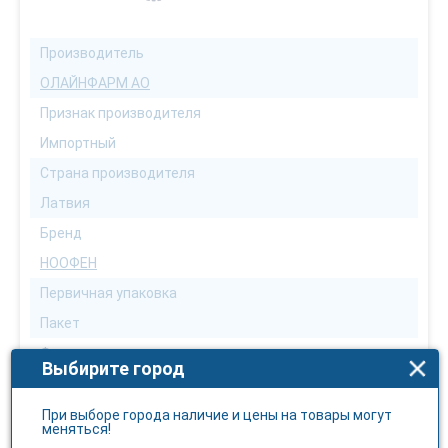
Производитель
ОЛАЙНФАРМ АО
Признак производителя
Импортный
Страна производителя
Латвия
Бренд
НООФЕН
Первичная упаковка
Пакет
Форма выпуска
Выбирите город
Порошок
Количество в упаковке
При выборе города наличие и цены на товары могут
меняться!
5