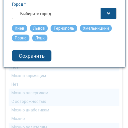
Город *
Действующее вещество
-- Выбирите город --
фенибут
Можно взрослым
Киев
Львов
Тернополь
Хмельницкий
Можно
Ровно
Луцк
Можно детям
Нет
Сохранить
Можна беременным
Нет
Можно кормящим
Нет
Можно аллергикам
С осторожностью
Можно диабетикам
Можно
Можно водителям