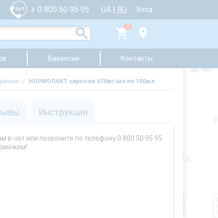
UA
|
RU
0 800 50 95 95
Вход
0
ов
Вакансии
Контакты
тренние
/
НОРМОЛАКТ сироп по 670мг/мл по 100мл
зывы
Инструкция
 в чат или позвоните по телефону 0 800 50 95 95.
поможем!