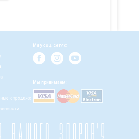
Ми у соц. сетях:
з
т
ка
Мы принимаем:
ные к продаже
твенности