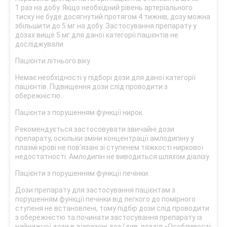
1 раз на добу. Якщо необхідний рівень артеріального
тиску не буде досягнутий протягом 4 тижнів, дозу можна
збільшити до 5 мг на добу. Застосування препарату у
дозах вище 5 мг для даної категорії пацієнтів не
досліджували.
Пацієнти літнього віку.
Немає необхідності у підборі дози для даної категорії
пацієнтів. Підвищення дози слід проводити з
обережністю.
Пацієнти з порушенням функції нирок.
Рекомендується застосовувати звичайні дози
препарату, оскільки зміни концентрації амлодипіну у
плазмі крові не пов’язані зі ступенем тяжкості ниркової
недостатності. Амлодипін не виводиться шляхом діалізу.
Пацієнти з порушенням функції печінки.
Дози препарату для застосування пацієнтам з
порушенням функції печінки від легкого до помірного
ступеня не встановлені, тому підбір дози слід проводити
з обережністю та починати застосування препарату із
найнижчої дози в діапазоні доз (див. розділ «Особливості