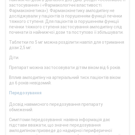
застосування» і «Фармакологічні властивості.
Фармакокінетика»). Фармакокінетику амлодипіну не
досліджували у пацієнтів із порушенням функції печінки
тяжкого ступеня. Для пацієнтів із порушенням функції
печінки тяжкого ступеня застосування амлодипіну слід
починати із найнижчої дози та поступово її збільшувати.
Таблетки по 5 мг можна розділити навпіл для отримання
дози 2,5 мг.
Діти.
Препарат можна застосовувати дітям віком від 6 років.
Вплив амлодипіну на артеріальний тиск пацієнтів віком
до 6 років невідомий.
Передозування
Досвід навмисного передозування препарату
обмежений.
Симптоми передозування: наявна інформація дає
підстави вважати, що значне передозування
амлодипіном призведе до надмірної периферичної