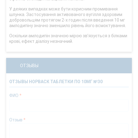
У деяких випадках може бути корисним промивання
шлунка. Застосування активованого вугілля здоровим
добровольцям протягом 2-х годин після введення 10 мг
амлодипіну значно зменшило рівень його всмоктування.
Оскільки амлодипін значною мірою зв’язується з білками
крові, ефект діалізу незначний.
ОТЗЫВЫ
ОТЗЫВЫ НОРВАСК ТАБЛЕТКИ ПО 10МГ №30
ФИО
*
Отзыв
*