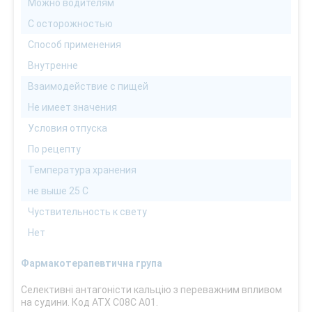
Можно водителям
С осторожностью
Способ применения
Внутренне
Взаимодействие с пищей
Не имеет значения
Условия отпуска
По рецепту
Температура хранения
не выше 25 С
Чуствительность к свету
Нет
Фармакотерапевтична група
Селективні антагоністи кальцію з переважним впливом
на судини. Код АТХ С08С А01.