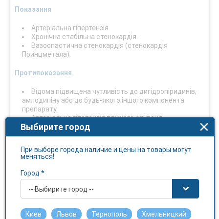
Показання
Артеріальна гіпертензія.
Хронічна стабільна стенокардія.
Вазоспастична стенокардія (стенокардія
Принцметала).
Протипоказання
Відома підвищена чутливість до дигідропіридинів,
амлодипіну або до будь-якого іншого компонента
препарату.
Артеріальна гіпотензія тяжкого ступеня.
Выбирите город
Шок (включаючи кардіогенний шок).
Обструкція вивідного тракту лівого шлуночка
(наприклад стеноз аорти тяжкого ступеня).
При выборе города наличие и цены на товары могут
Гемодинамічно нестабільна серцева недостатність
меняться!
після гострого інфаркту міокарда.
Город *
Спосіб застосування та дози
-- Выбирите город --
Дорослі.
Киев
Львов
Тернополь
Хмельницкий
Для лікування артеріальної гіпертензії та стенокардії