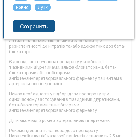
звичайна початкова доза препарату
Ровно
Луцк
Норваск® становить 5 мг 1 раз на добу. Залежно від
реакції пацієнта на терапію дозу можна збільшити до
максимальної дози, що становить 10 мг 1 раз на добу.
Сохранить
Пацієнтам зі стенокардією препарат можна
застосовувати як монотерапію або у комбінації з іншими
антиангінальними лікарськими засобами при
резистентності до нітратів та/або адекватних доз бета-
блокаторів.
Є досвід застосування препарату у комбінації з
тіазидними діуретиками, альфа-блокаторами, бета-
блокаторами або інгібіторами
ангіотензинперетворювального ферменту пацієнтам з
артеріальною гіпертензією.
Немає необхідності у підборі дози препарату при
одночасному застосуванні з тіазидними діуретиками,
бета-блокаторами та інгібіторами
ангіотензинперетворювального ферменту.
Діти віком від 6 років з артеріальною гіпертензією.
Рекомендована початкова доза препарату
Норваск® для цієї категорії пацієнтів становить 2,5 мг