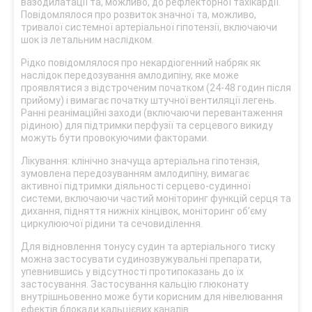
вазодилатації та, можливо, до рефлекторної тахікардії.
Повідомлялося про розвиток значної та, можливо,
тривалої системної артеріальної гіпотензії, включаючи
шок із летальним наслідком.
Рідко повідомлялося про некардіогенний набряк як
наслідок передозування амлодипіну, яке може
проявлятися з відстроченим початком (24-48 годин після
прийому) і вимагає початку штучної вентиляції легень.
Ранні реанімаційні заходи (включаючи перевантаження
рідиною) для підтримки перфузії та серцевого викиду
можуть бути провокуючими факторами.
Лікування: клінічно значуща артеріальна гіпотензія,
зумовлена передозуванням амлодипіну, вимагає
активної підтримки діяльності серцево-судинної
системи, включаючи частий моніторинг функцій серця та
дихання, підняття нижніх кінцівок, моніторинг об’єму
циркулюючої рідини та сечовиділення.
Для відновлення тонусу судин та артеріального тиску
можна застосувати судинозвужувальні препарати,
упевнившись у відсутності протипоказань до їх
застосування. Застосування кальцію глюконату
внутрішньовенно може бути корисним для нівелювання
ефектів блокади кальцієвих каналів.