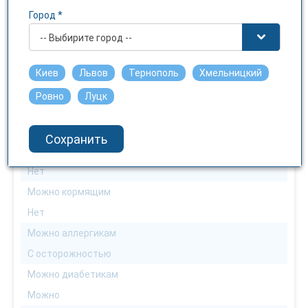
1
Город *
Действующее вещество
-- Выбирите город --
Силденафил
Можно взрослым
Киев
Львов
Тернополь
Хмельницкий
Можно
Ровно
Луцк
Можно детям
Нет
Сохранить
Можна беременным
Нет
Можно кормящим
Нет
Можно аллергикам
С осторожностью
Можно диабетикам
Можно