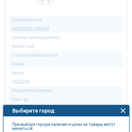
Производитель
МАРКСАНС ФАРМА
Признак производителя
Импортный
Страна производителя
Индия
Бренд
НОВАГРА
Первичная упаковка
Блистер
Форма выпуска
Выбирите город
Таблетки
При выборе города наличие и цены на товары могут
Количество в упаковке
меняться!