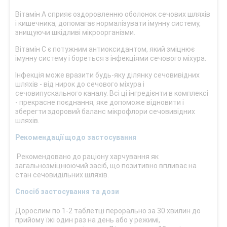
Вітамін А сприяє оздоровленню оболонок сечових шляхів
і кишечника, допомагає нормалізувати імунну систему,
знищуючи шкідливі мікроорганізми.
Вітамін С є потужним антиоксидантом, який зміцнює
імунну систему і бореться з інфекціями сечового міхура.
Інфекція може вразити будь-яку ділянку сечовивідних
шляхів - від нирок до сечового міхура і
сечовипускального каналу. Всі ці інгредієнти в комплексі
- прекрасне поєднання, яке допоможе відновити і
зберегти здоровий баланс мікрофлори сечовивідних
шляхів.
Рекомендації щодо застосування
Рекомендовано до раціону харчування як
загальнозміцнюючий засіб, що позитивно впливає на
стан сечовидільних шляхів.
Спосіб застосування та дози
Дорослим по 1-2 таблетці перорально за 30 хвилин до
прийому їжі один раз на день або у режимі,