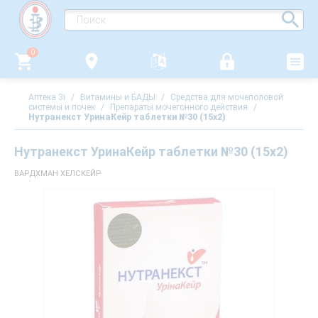
0
Аптека 3i
/
Витамины и БАДЫ
/
Средства для мочеполовой
системы и почек
/
Препараты мочегонного действия
/
Нутранекст УринаКейр таблетки №30 (15х2)
Нутранекст УринаКейр таблетки №30 (15х2)
ВАРДХМАН ХЕЛСКЕЙР