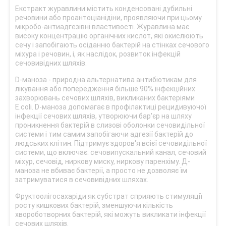
Екстракт журавлини містить конденсовані дубильні
речовини або проантоціанідіни, проявляючи при цьому
мікробо-антиадгезівні властивості. Журавлина має
високу концентрацію органічних кислот, які окислюють
сечу і запобігають осіданню бактерій на стінках сечового
міхура і речовин, і, як наслідок, розвиток інфекцій
сечовивідних шляхів.
D-маноза - природна альтернатива антибіотикам для
лікування або попередження більше 90% інфекційних
захворювань сечових шляхів, викликаних бактеріями
E.coli. D-маноза допомагає в профілактиці рецидивуючої
інфекції сечових шляхів, утворюючи бар'єр на шляху
проникнення бактерій в слизові оболонки сечовидільної
системи і тим самим запобігаючи адгезії бактерій до
людських клітин. Підтримує здоров'я всієї сечовидільної
системи, що включає: сечовипускальний канал, сечовий
міхур, сечовід, ниркову миску, ниркову паренхіму. Д-
маноза не вбиває бактерії, а просто не дозволяє їм
затримуватися в сечовивідних шляхах.
Фруктоолігосахаріди як субстрат сприяють стимуляції
росту кишкових бактерій, зменшуючи кількість
хвороботворних бактерій, які можуть викликати інфекції
сечових шляхів.