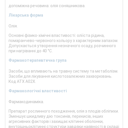
допоміжна речовина: олія соняшникова.
Лікарська форма
Олія.
Основні фізико-хімічні властивості: оліїста рідина,
помаранчево-червоного кольору з характерним запахом.
Допускається утворення незначного осаду, розчинного
при нагріванні до 40 °С.
Фармакотерапевтична група
Засоби, що впливають на травну систему та метаболізм.
Засоби для лікування кислотозалежних захворювань.
Код АТХ А02Х.
Фармакологічні властивості
Фармакодинаміка.
Препарат рослинного походження, олія з плодів обліпихи.
Зменшує шкидливу дію токсинів, перекисів, інших
агресивних факторів і захищає клітинні оболонки,
внутрішньоклітинні структури завдяки наявності в складі