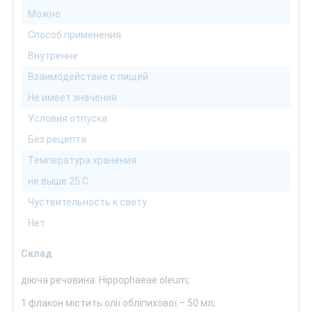
Можно
Способ применения
Внутренне
Взаимодействие с пищей
Не имеет значения
Условия отпуска
Без рецепта
Температура хранения
не выше 25 С
Чуствительность к свету
Нет
Склад
діюча речовина: Hippophaeae oleum;
1 флакон містить олії обліпихової – 50 мл;