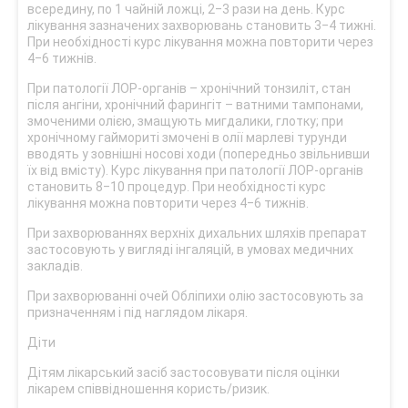
всередину, по 1 чайній ложці, 2‒3 рази на день. Курс
лікування зазначених захворювань становить 3‒4 тижні.
При необхідності курс лікування можна повторити через
4‒6 тижнів.
При патології ЛОР-органів – хронічний тонзиліт, стан
після ангіни, хронічний фарингіт – ватними тампонами,
змоченими олією, змащують мигдалики, глотку; при
хронічному гаймориті змочені в олії марлеві турунди
вводять у зовнішні носові ходи (попередньо звільнивши
їх від вмісту). Курс лікування при патології ЛОР-органів
становить 8‒10 процедур. При необхідності курс
лікування можна повторити через 4‒6 тижнів.
При захворюваннях верхніх дихальних шляхів препарат
застосовують у вигляді інгаляцій, в умовах медичних
закладів.
При захворюванні очей Обліпихи олію застосовують за
призначенням і під наглядом лікаря.
Діти
Дітям лікарський засіб застосовувати після оцінки
лікарем співвідношення користь/ризик.