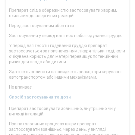
Препарат слід з обережністю застосовувати хворим,
схильним до алергічних реакцій.
Перед застосуванням збовтати.
Застосування у період вагітності або годування груддю.
У період вагітності і годування груддю препарат
застосовується за призначенням лікаря тільки тоді, коли
очікувана користь для матері перевищує потенційний
ризик для плода або дитини.
Здатність впливати на швидкість реакції при керуванні
автотранспортом або іншими механізмами.
Не впливає.
Спосіб застосування та дози
Препарат застосовувати зовнішньо, внутрішньо чи у
вигляді інгаляцій.
При патологічних процесах шкіри препарат
застосовувати зовнішньо, через день, у вигляді
масляних пов’язок, після очищення ураженої поверхні