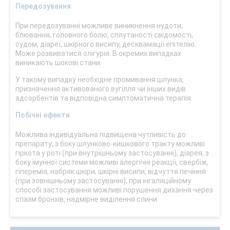
Передозування
При передозуванні можливе виникнення нудоти,
блювання, головного болю, сплутаності свідомості,
судом, діареї, шкірного висипу, десквамації епітелію.
Може розвиватися олігурія. В окремих випадках
виникають шокові стани.
У такому випадку необхідне промивання шлунка,
призначення активованого вугілля чи інших видів
адсорбентів та відповідна симптоматична терапія.
Побічні ефекти
Можлива індивідуальна підвищена чутливість до
препарату; з боку шлунково-кишкового тракту можливі
гіркота у роті (при внутрішньому застосуванні), діарея; з
боку імунної системи можливі алергічні реакції, свербіж,
гіперемія, набряк шкіри, шкірні висипи, відчуття печіння
(при зовнішньому застосуванні); при інгаляційному
способі застосування можливі порушення дихання через
спазм бронхів, надмірне виділення слини.