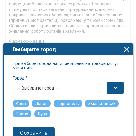
природних біологічно активних речовин. Препарат
стимулює процеси загоєння при ураженнях шкірних
покривів і слизових оболонок, чинить антибактеріальну
(пригнічує ріст бактерій), обволікаючу та жовчогінну дію.
Обліпихи олія сприятливо впливає на процеси клітинного
живлення, роботу органів травлення.
Фармакокінетика.
Выбирите город
Інтенсивність всмоктування препарату залежить від
способу застосування. Продукти обміну Обліпихи олії при
застосуванні всередину виводяться з калом і сечею.
При выборе города наличие и цены на товары могут
меняться!
Показання
Город *
Місцево, зовнішньо застосовувати при лікуванні опіків,
-- Выбирите город --
пролежнів, променевих уражень шкіри й слизових
оболонок, гінекологічних захворювань (кольпітів,
ендоцервіцитів, ерозій шийки матки), проктологічної
Киев
Львов
Тернополь
Хмельницкий
патології (ерозивно-виразкових, атрофічних і інших
патологій прямої кишки, тріщин анусу, геморою).
Ровно
Луцк
Внутрішньо приймати у складі комплексного лікування
патології стравоходу, виразкової хвороби шлунка й
Сохранить
дванадцятипалої кишки.