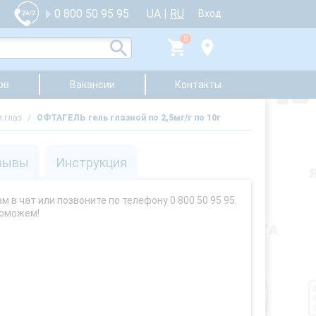
UA
|
RU
0 800 50 95 95
Вход
0
ов
Вакансии
Контакты
и глаз
/
ОФТАГЕЛЬ гель глазной по 2,5мг/г по 10г
зывы
Инструкция
 в чат или позвоните по телефону 0 800 50 95 95.
поможем!