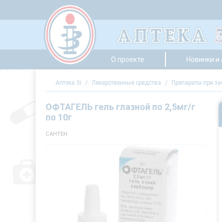
О проекте
Новинки и
Аптека 3i
/
Лекарственные средства
/
Препараты при за
ОФТАГЕЛЬ гель глазной по 2,5мг/г
по 10г
САНТЕН