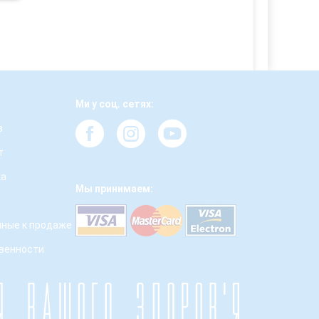
Ми у соц. сетях:
з
т
ка
Мы принимаем:
ные к продаже
твенности