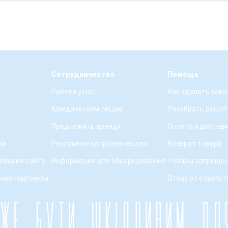
Сотрудничество
Помощь
Работа у нас
Как зделать зака
Юридическим лицам
Разобрать рецеп
Предложить аренду
Оплата и достав
ва
Рекламное сотруднечество
Возврат товара
ования сайту
Информация для обнародования
Товары запрещен
ения-партнеры
Отказ от ответс