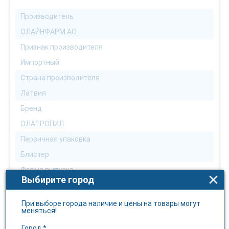
Производитель
ОЛАЙНФАРМ АО
Признак производителя
Импортный
Страна производителя
Латвия
Бренд
ОЛАТРОПИЛ
Первичная упаковка
Блистер
Форма выпуска
Выбирите город
Капсулы
Количество в упаковке
При выборе города наличие и цены на товары могут
меняться!
30
Город *