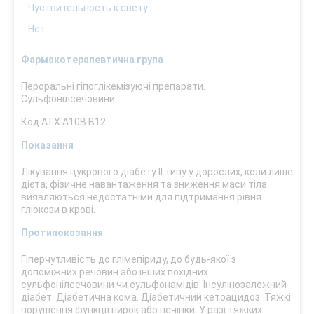
Чуствительность к свету
Нет
Фармакотерапевтична група
Пероральні гіпоглікемізуючі препарати.
Сульфонілсечовини.
Код АТХ А10В В12.
Показання
Лікування цукрового діабету ІІ типу у дорослих, коли лише
дієта, фізичне навантаження та зниження маси тіла
виявляються недостатніми для підтримання рівня
глюкози в крові.
Протипоказання
Гіперчутливість до глімепіриду, до будь-якої з
допоміжних речовин або інших похідних
сульфонілсечовини чи сульфонамідів. Інсулінозалежний
діабет. Діабетична кома. Діабетичний кетоацидоз. Тяжкі
порушення функції нирок або печінки. У разі тяжких