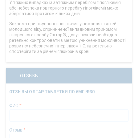
У тяжких випадках із затяжним перебігом гіпоглікемія
або небезпека повторного перебігу гіпоглікемії може
зберігатися протягом кількох днів.
Зокрема при лікуванні гіпоглікемії у немовлят і дітей
молодшого віку, спричиненої випадковим прийомом
лікарського засобу Олтар®, дозу глюкози необхідно
ретельно контролювати з метою уникнення можливості
розвитку небезпечної гіперглікемії. Слід ретельно
спостерігати за рівнем глюкози в крові.
ОТЗЫВЫ
ОТЗЫВЫ ОЛТАР ТАБЛЕТКИ ПО 6МГ №30
ФИО
*
Отзыв
*