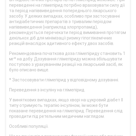
переведенні на глімепірид потрібно враховувати силу дії
та період напіввиведення попереднього лікарського
засобу. У деяких випадках, особливо при застосуванні
антидіабетичних препаратів з тривалим періодом
напіввиведення (наприклад хлорпропамід),
рекомендується перечекати період вимивання протягом
декількох діб для мінімізації ризику гіпоглікемічних
реакцій внаслідок адитивного ефекту двох засобів.
Рекомендована початкова доза глімепіриду становить 1
мг* на добу. Дозування глімепіриду можна збільшувати
поступово з урахуванням реакції на лікарський засіб, як
було описано вище.
* Застосовувати глімепірид у відповідному дозуванні.
Переведення з інсуліну на глімепірид.
У виняткових випадках, якщо хворі на цукровий діабет ІІ
типу отримують терапію інсуліном, їм може бути
показане переведення на глімепірид. Переведення слід
проводити під ретельним медичним наглядом.
Особливі популяції.