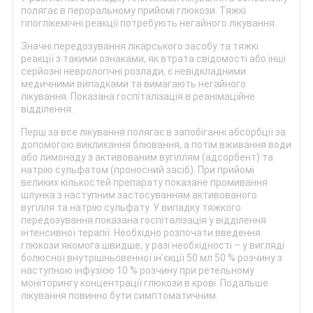
полягає в пероральному прийомі глюкози. Тяжкі
гіпоглікемічні реакції потребують негайного лікування.
Значні передозування лікарського засобу та тяжкі
реакції з такими ознаками, як втрата свідомості або інші
серйозні неврологічні розлади, є невідкладними
медичними випадками та вимагають негайного
лікування. Показана госпіталізація в реанімаційне
відділення.
Перш за все лікування полягає в запобіганні абсорбції за
допомогою викликання блювання, а потім вживання води
або лимонаду з активованим вугіллям (адсорбент) та
натрію сульфатом (проносний засіб). При прийомі
великих кількостей препарату показане промивання
шлунка з наступним застосуванням активованого
вугілля та натрію сульфату. У випадку тяжкого
передозування показана госпіталізація у відділення
інтенсивної терапії. Необхідно розпочати введення
глюкози якомога швидше, у разі необхідності – у вигляді
болюсної внутрішньовенної ін’єкції 50 мл 50 % розчину з
наступною інфузією 10 % розчину при ретельному
моніторингу концентрації глюкози в крові. Подальше
лікування повинно бути симптоматичним.