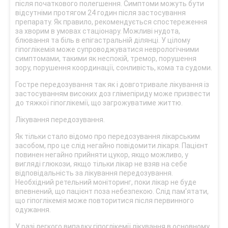
після початкового полегшення. Симптоми можуть бути
відсутніми протягом 24 годин після застосування
препарату. Як правило, рекомендується спостереження
за хворим в умовах стаціонару. Можливі нудота,
блювання та біль в епігастральній ділянці. У цілому
гіпоглікемія може супроводжуватися неврологічними
симптомами, такими як неспокій, тремор, порушення
зору, порушення координації, сонливість, кома та судоми.
Гостре передозування так як і довготривале лікування із
застосуванням високих доз глімепіриду може призвести
до тяжкої гіпоглікемії, що загрожуватиме життю.
Лікування передозування.
Як тільки стало відомо про передозування лікарським
засобом, про це слід негайно повідомити лікаря. Пацієнт
повинен негайно прийняти цукор, якщо можливо, у
вигляді глюкози, якщо тільки лікар не взяв на себе
відповідальність за лікування передозування.
Необхідний ретельний моніторинг, поки лікар не буде
впевнений, що пацієнт поза небезпекою. Слід пам'ятати,
що гіпоглікемія може повторитися після первинного
одужання.
У разі легкого випадку гіпоглікемії лікування в основному