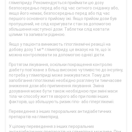
глімепіриду. Рекомендується приймати цю дозу
безпосередньо перед або під час ситного сніданку або,
якщо його немає, безпосередньо перед або під час
першого основного прийому їжі. Якщо прийом дози був
пропущений, не слід коригувати стан за допомогою
збільшення наступної дози. Таблетки слід ковтати
цілими та запивати рідиною.
Якщо у пацієнта виникають гіпоглікемічні реакції на
добову дозу 1 мг* глімепіриду, це вказує на те, що їх
можна контролювати за допомогою однієї дієти.
Протягом лікування, оскільки покращення контролю
діабету пов’язане з більш високою чутливістю до інсуліну,
потреба у глімепіриді може знижуватися. Тому для
запобігання гіпоглікемії необхідно розглянути тимчасове
зниження дози або припинення лікування. Зміна
дозування може бути також необхідною при зміні маси
тіла чи способу життя хворого або при появі інших
факторів, що збільшують ризик гіпо- або гіперглікемії.
Переведення з інших пероральних антидіабетичних
препаратів на глімепірид.
У цілому переведення з інших пероральних
антидіабетичних препаратів на глімепірид можливе. При