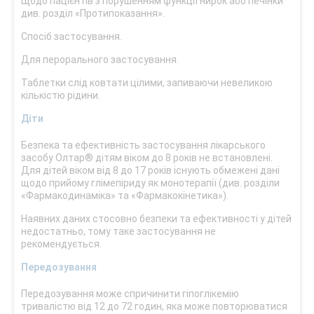
Щодо пацієнтів з порушенням функції нирок або печінки
див. розділ «Протипоказання».
Спосіб застосування.
Для перорального застосування.
Таблетки слід ковтати цілими, запиваючи невеликою
кількістю рідини.
Діти
Безпека та ефективність застосування лікарського
засобу Олтар® дітям віком до 8 років не встановлені.
Для дітей віком від 8 до 17 років існують обмежені дані
щодо прийому глімепіриду як монотерапії (див. розділи
«Фармакодинаміка» та «Фармакокінетика»).
Наявних даних стосовно безпеки та ефективності у дітей
недостатньо, тому таке застосування не
рекомендується.
Передозування
Передозування може спричинити гіпоглікемію
тривалістю від 12 до 72 годин, яка може повторюватися