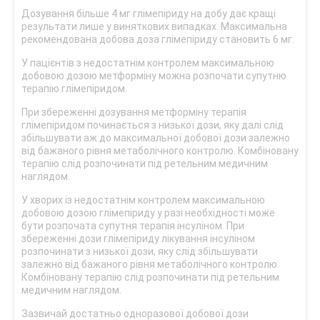
Дозування більше 4 мг глімепіриду на добу дає кращі
результати лише у виняткових випадках. Максимальна
рекомендована добова доза глімепіриду становить 6 мг.
У пацієнтів з недостатнім контролем максимальною
добовою дозою метформіну можна розпочати супутню
терапію глімепіридом.
При збереженні дозування метформіну терапія
глімепіридом починається з низької дози, яку далі слід
збільшувати аж до максимальної добової дози залежно
від бажаного рівня метаболічного контролю. Комбіновану
терапію слід розпочинати під ретельним медичним
наглядом.
У хворих із недостатнім контролем максимальною
добовою дозою глімепіриду у разі необхідності може
бути розпочата супутня терапія інсуліном. При
збереженні дози глімепіриду лікування інсуліном
розпочинати з низької дози, яку слід збільшувати
залежно від бажаного рівня метаболічного контролю.
Комбіновану терапію слід розпочинати під ретельним
медичним наглядом.
Зазвичай достатньо одноразової добової дози