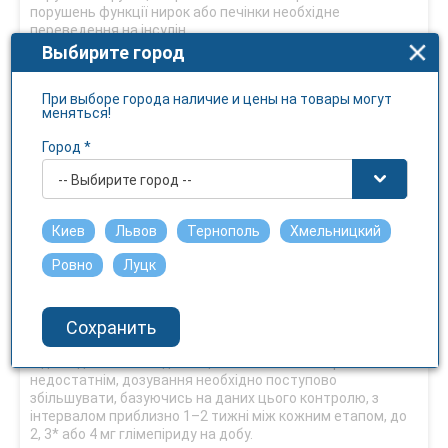
порушень функції нирок або печінки необхідне
переведення на інсулін.
Выбирите город
Спосіб застосування та дози
При выборе города наличие и цены на товары могут
Запорука успішного лікування діабету – це правильна
меняться!
дієта, регулярна фізична активність, а також періодична
перевірка рівня глюкози в крові та сечі. Пероральні
Город *
антидіабетичні препарати або інсулін не можуть
компенсувати недотримання пацієнтом рекомендованої
-- Выбирите город --
дієти.
Дозування визначає лікар за результатами досліджень
Киев
Львов
Тернополь
Хмельницкий
рівня цукру в крові та сечі.
Ровно
Луцк
Початкова доза глімепіриду становить 1 мг* на добу. При
досягненні належного контролю цю дозу слід
застосовувати для підтримуючої терапії.
Сохранить
Для різних режимів дозування існують таблетки з
відповідною силою дії. Якщо глікемічний контроль є
недостатнім, дозування необхідно поступово
збільшувати, базуючись на даних цього контролю, з
інтервалом приблизно 1–2 тижні між кожним етапом, до
2, 3* або 4 мг глімепіриду на добу.