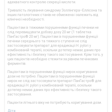
адекватного контролю секреції кислоти.
Тривалість лікування синдрому Золлінгера–Еллісона та
інших патологічних станів не обмежена і залежить від
клінічної необхідності.
Пацієнтам із тяжкими порушеннями функції печінки не
слід перевищувати добову дозу 20 мг (1 таблетка
ПанГастро® 20 мг). Пацієнтам із порушеннями функції
печінки середнього та тяжкого ступеня не слід
застосовувати препарат для ерадикації H. pylori у
комбінованій терапії, оскільки дотепер немає даних про
ефективність і безпеку такого застосування. Крім того, у
цих пацієнтів необхідно стежити за рівнем печінкових
ферментів.
Пацієнтам із порушеннями функції нирок коригування
дози не потрібно. Пацієнтам із порушеннями функції
нирок не слід застосовувати препарат ПанГастро® для
ерадикації H. руlori у комбінованій терапії, оскільки
дотепер немає даних про ефективність і безпеку такого
застосування.
Пацієнти літнього віку не потребують коригування дози.
Діти