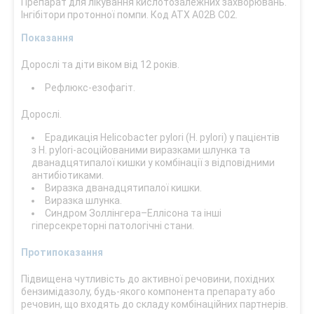
Препарат для лікування кислотозалежних захворювань.
Інгібітори протонної помпи. Код АТХ А02В С02.
Показання
Дорослі та діти віком від 12 років.
Рефлюкс-езофагіт.
Дорослі.
Ерадикація Helicobacter pylori (H. руlori) у пацієнтів
з H. руlori-асоційованими виразками шлунка та
дванадцятипалої кишки у комбінації з відповідними
антибіотиками.
Виразка дванадцятипалої кишки.
Виразка шлунка.
Синдром Золлінгера–Еллісона та інші
гіперсекреторні патологічні стани.
Протипоказання
Підвищена чутливість до активної речовини, похідних
бензимідазолу, будь-якого компонента препарату або
речовин, що входять до складу комбінаційних партнерів.