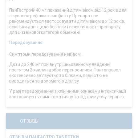
ПанГастро® 40 мг показаний дітям віком від 12 років для
лікування рефлюкс-езофагіту. Препарат не
рекомендується застосовувати дітям віком до 12 років,
оскільки дані щодо безпеки і ефективності препарату
для цієї вікової категорії обмежені.
Передозування
Симптоми передозування невідомі.
Дози до 240 мг при внутрішньовенному введенні
протягом 2 хвилин добре переносилися. Пантопразол
екстенсивно зв’язується з білками, повністю не
виводиться за допомогою діалізу.
У разі передозування з клінічними ознаками інтоксикації
застосовують симптоматичну та підтримуючу терапію.
ОТЗЫВЫ
ОТЗЫВЫ ПАНГАСТРО ТАБЛЕТКИ