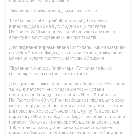
протягом наступних 4 тижнів.
Лікування виразки дванадцятипалої кишки.
1 таблетка ПанГастро® 40 мг на добу. В окремих
випадках доза може бути подвоєна (2 таблетки
ПанГастро® 40 мг на добу), особливо за відсутності
ефекту від застосування інших препаратів.
Для лікування виразки дванадцятипалої кишки зазвичай
потрібно 2 тижні. Якщо цього недостатньо, вилікування
можна очікувати протягом наступних 2 тижнів.
Лікування синдрому Золлінгера–Еллісона та інших
гіперсекреторних патологічних станів.
Для тривалого лікування синдрому Золлінгера–Еллісона
та інших патологічних гіперсекреторних станів
початкова добова доза становить 80 мг (2 таблетки
ПанГастро® по 40 мг). При необхідності після цього дозу
можна титрувати, збільшуючи або зменшуючи, залежно
від показників секреції кислоти в шлунку. При дозі, що
перевищує 80 мг на добу, її необхідно розподілити на два
прийоми. Можливе тимчасове збільшення дози понад
160 мг пантопразолу, але тривалість застосування
повинна обмежуватися тільки періодом, потрібним для