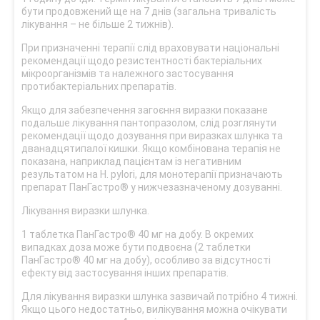
бути продовжений ще на 7 днів (загальна тривалість
лікування – не більше 2 тижнів).
При призначенні терапії слід враховувати національні
рекомендації щодо резистентності бактеріальних
мікроорганізмів та належного застосування
протибактеріальних препаратів.
Якщо для забезпечення загоєння виразки показане
подальше лікування пантопразолом, слід розглянути
рекомендації щодо дозування при виразках шлунка та
дванадцятипалої кишки. Якщо комбінована терапія не
показана, наприклад пацієнтам із негативним
результатом на H. pylori, для монотерапії призначають
препарат ПанГастро® у нижчезазначеному дозуванні.
Лікування виразки шлунка.
1 таблетка ПанГастро® 40 мг на добу. В окремих
випадках доза може бути подвоєна (2 таблетки
ПанГастро® 40 мг на добу), особливо за відсутності
ефекту від застосування інших препаратів.
Для лікування виразки шлунка зазвичай потрібно 4 тижні.
Якщо цього недостатньо, вилікування можна очікувати