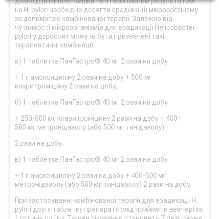
дванадцятипалої кишки та з позитивним результатом
на H. pylori необхідно досягти ерадикації мікроорганізму
за допомогою комбінованої терапії. Залежно від
чутливості мікроорганізмів для ерадикації Helicobacter
pylori у дорослих можуть бути призначені такі
терапевтичні комбінації:
а) 1 таблетка ПанГастро® 40 мг 2 рази на добу
+ 1 г амоксициліну 2 рази на добу + 500 мг
кларитроміцину 2 рази на добу;
б) 1 таблетка ПанГастро® 40 мг 2 рази на добу
+ 250-500 мг кларитроміцину 2 рази на добу + 400-
500 мг метронідазолу (або 500 мг тинідазолу)
2 рази на добу;
в) 1 таблетка ПанГастро® 40 мг 2 рази на добу
+ 1 г амоксициліну 2 рази на добу + 400-500 мг
метронідазолу (або 500 мг тинідазолу) 2 рази на добу.
При застосуванні комбінованої терапії для ерадикації H.
pylorі другу таблетку препарату слід приймати ввечері за
1 годину до їди. Термін лікування становить 7 днів і може