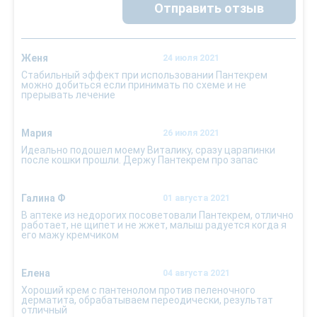
Отправить отзыв
Женя
24 июля 2021
Стабильный эффект при использовании Пантекрем
можно добиться если принимать по схеме и не
прерывать лечение
Мария
26 июля 2021
Идеально подошел моему Виталику, сразу царапинки
после кошки прошли. Держу Пантекрем про запас
Галина Ф
01 августа 2021
В аптеке из недорогих посоветовали Пантекрем, отлично
работает, не щипет и не жжет, малыш радуется когда я
его мажу кремчиком
Елена
04 августа 2021
Хороший крем с пантенолом против пеленочного
дерматита, обрабатываем переодически, результат
отличный