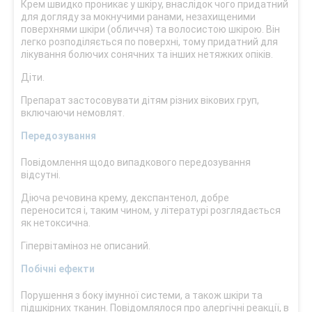
Крем швидко проникає у шкіру, внаслідок чого придатний
для догляду за мокнучими ранами, незахищеними
поверхнями шкіри (обличчя) та волосистою шкірою. Він
легко розподіляється по поверхні, тому придатний для
лікування болючих сонячних та інших нетяжких опіків.
Діти.
Препарат застосовувати дітям різних вікових груп,
включаючи немовлят.
Передозування
Повідомлення щодо випадкового передозування
відсутні.
Діюча речовина крему, декспантенол, добре
переносится і, таким чином, у літературі розглядається
як нетоксична.
Гіпервітаміноз не описаний.
Побічні ефекти
Порушення з боку імунної системи, а також шкіри та
підшкірних тканин. Повідомлялося про алергічні реакції, в