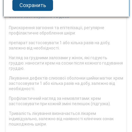
Сохранить
Код АТХ D03A Х03.
Спосіб застосування та дози
Прискорення загоєння та епітелізації, регулярне
профілактичне оброблення шкіри:
препарат застосовувати 1 або кілька разів на добу,
залежно від необхідності.
Нагляд за грудними залозами у жінок, які годують
груддю: наносити крем на соски після кожного годування
груддю.
Лікування дефектів слизової оболонки шийки матки: крем
застосовувати 1 або кілька разів на добу, залежно від
необхідності.
Профілактичний нагляд за немовлятами: крем
застосовувати при кожній зміні пелюшок (підгузка).
Тривалість лікування визначається лікарем
індивідуально, залежно від наявності клінічних ознак
пошкоджень шкіри.