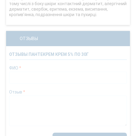
тому числі з боку шкіри: контактний дерматит, алергічний
дерматит, свербіж, еритема, екзема, висипання,
кропив’янка, подразнення шкіри та пухирці.
ОТЗЫВЫ
ОТЗЫВЫ ПАНТЕКРЕМ КРЕМ 5% ПО 30Г
ФИО
*
Отзыв
*